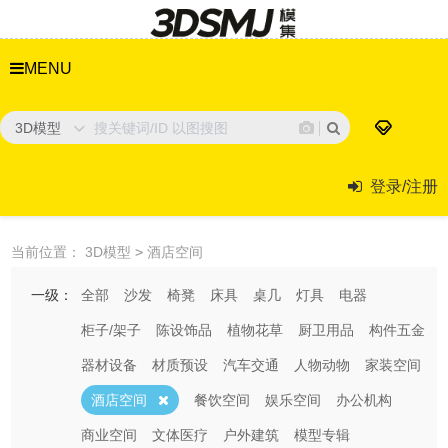
MENU
3D模型
登录/注册
当前位置：
3D模型
>
酒店空间
一级：
全部
沙发
椅凳
床具
桌几
灯具
电器
柜子/架子
陈设饰品
植物花草
厨卫用品
构件五金
器材设备
材质预设
汽车交通
人物动物
家装空间
酒店空间
餐饮空间
娱乐空间
办公机构
商业空间
文体医疗
户外建筑
模型专辑