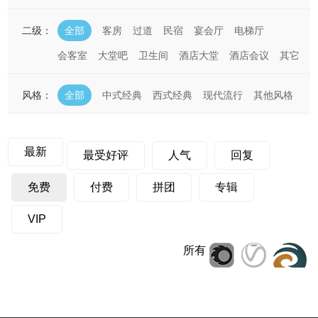
二级：
全部
客房
过道
民宿
宴会厅
电梯厅
会客室
大堂吧
卫生间
酒店大堂
酒店会议
其它
风格：
全部
中式经典
西式经典
现代流行
其他风格
最新
最受好评
人气
回复
免费
付费
拼团
专辑
VIP
所有