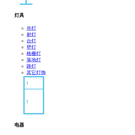
灯具
吊灯
射灯
台灯
壁灯
格栅灯
落地灯
路灯
其它灯饰
电器