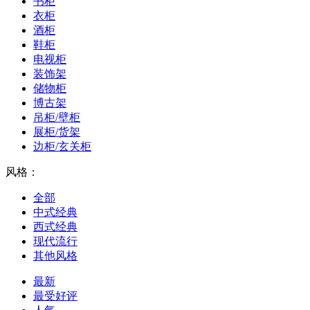
书柜
衣柜
酒柜
鞋柜
电视柜
装饰架
储物柜
博古架
吊柜/壁柜
展柜/货架
边柜/玄关柜
风格：
全部
中式经典
西式经典
现代流行
其他风格
最新
最受好评