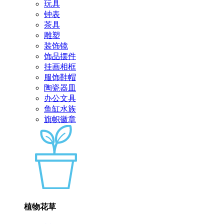
玩具
钟表
茶具
雕塑
装饰镜
饰品摆件
挂画相框
服饰鞋帽
陶瓷器皿
办公文具
鱼缸水族
旗帜徽章
植物花草