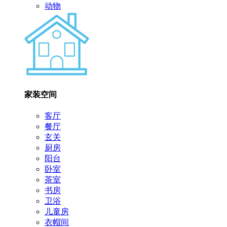
动物
家装空间
客厅
餐厅
玄关
厨房
阳台
卧室
茶室
书房
卫浴
儿童房
衣帽间