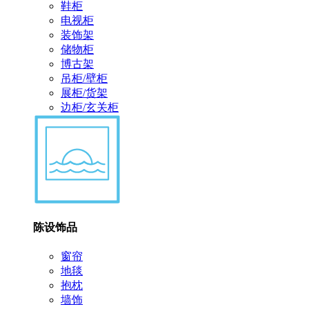
鞋柜
电视柜
装饰架
储物柜
博古架
吊柜/壁柜
展柜/货架
边柜/玄关柜
陈设饰品
窗帘
地毯
抱枕
墙饰