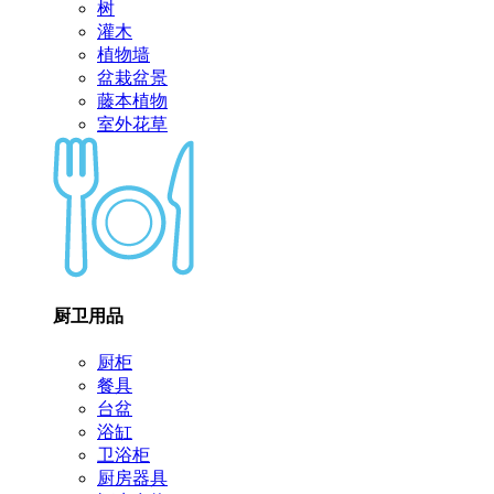
树
灌木
植物墙
盆栽盆景
藤本植物
室外花草
厨卫用品
厨柜
餐具
台盆
浴缸
卫浴柜
厨房器具