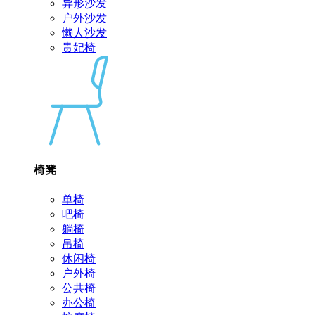
异形沙发
户外沙发
懒人沙发
贵妃椅
椅凳
单椅
吧椅
躺椅
吊椅
休闲椅
户外椅
公共椅
办公椅