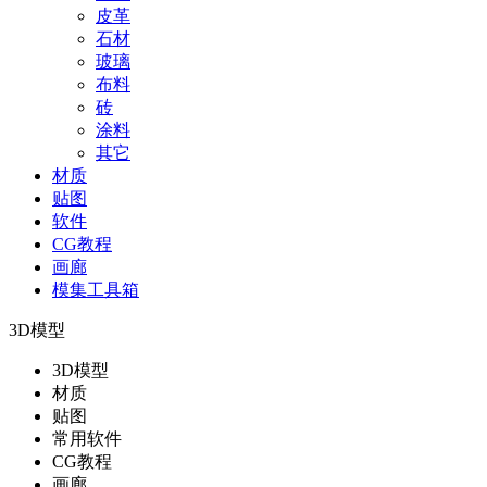
皮革
石材
玻璃
布料
砖
涂料
其它
材质
贴图
软件
CG教程
画廊
模集工具箱
3D模型
3D模型
材质
贴图
常用软件
CG教程
画廊