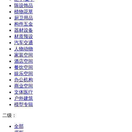
陈设饰品
植物花草
厨卫用品
构件五金
器材设备
材质预设
汽车交通
人物动物
家装空间
酒店空间
餐饮空间
娱乐空间
办公机构
商业空间
文体医疗
户外建筑
模型专辑
二级：
全部