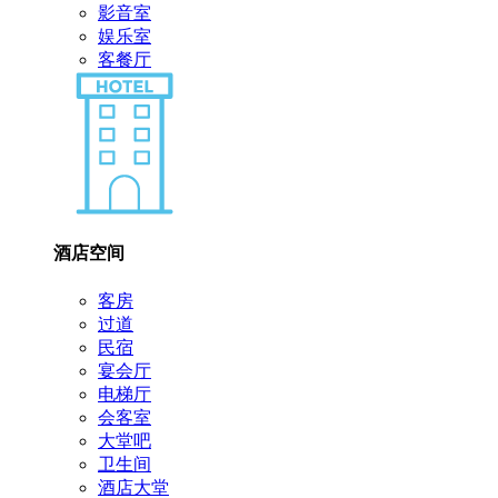
影音室
娱乐室
客餐厅
酒店空间
客房
过道
民宿
宴会厅
电梯厅
会客室
大堂吧
卫生间
酒店大堂