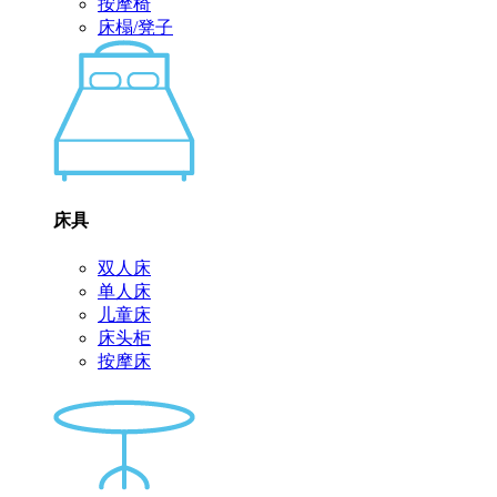
按摩椅
床榻/凳子
床具
双人床
单人床
儿童床
床头柜
按摩床