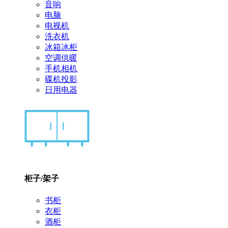
音响
电脑
电视机
洗衣机
冰箱冰柜
空调供暖
手机相机
碟机投影
日用电器
柜子/架子
书柜
衣柜
酒柜