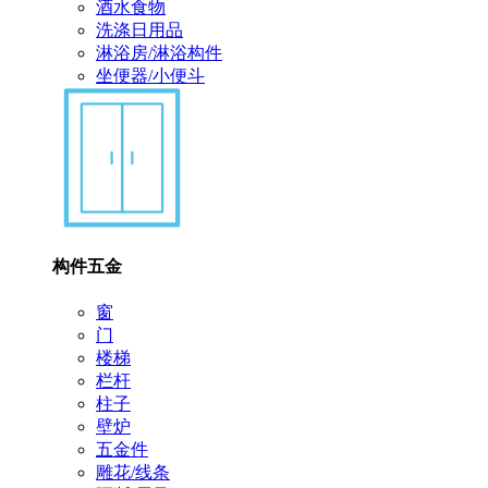
酒水食物
洗涤日用品
淋浴房/淋浴构件
坐便器/小便斗
构件五金
窗
门
楼梯
栏杆
柱子
壁炉
五金件
雕花/线条