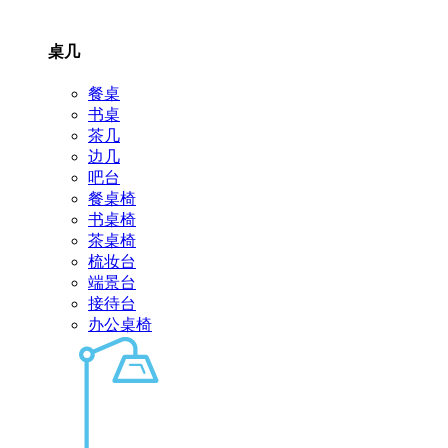
桌几
餐桌
书桌
茶几
边几
吧台
餐桌椅
书桌椅
茶桌椅
梳妆台
端景台
接待台
办公桌椅