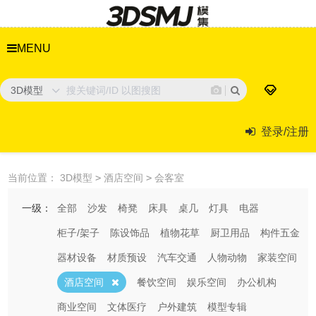
MENU
3D模型
登录/注册
当前位置：
3D模型
>
酒店空间
>
会客室
一级：
全部
沙发
椅凳
床具
桌几
灯具
电器
柜子/架子
陈设饰品
植物花草
厨卫用品
构件五金
器材设备
材质预设
汽车交通
人物动物
家装空间
酒店空间
餐饮空间
娱乐空间
办公机构
商业空间
文体医疗
户外建筑
模型专辑