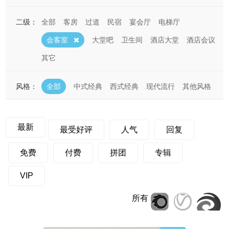
二级：
全部
客房
过道
民宿
宴会厅
电梯厅
会客室
大堂吧
卫生间
酒店大堂
酒店会议
其它
风格：
全部
中式经典
西式经典
现代流行
其他风格
最新
最受好评
人气
回复
免费
付费
拼团
专辑
VIP
所有