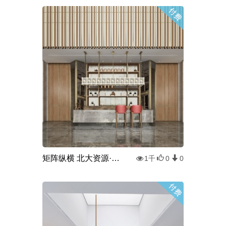
矩阵纵横 北大资源·颐和翡翠府 水吧台
1千
0
0