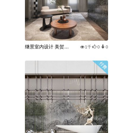
继景室内设计 美贺酒庄 休息区
1千
0
0