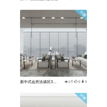
新中式会所洽谈区3d模型
1千
0
0