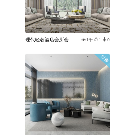
现代轻奢酒店会所会客室3d模型
1千
1
0