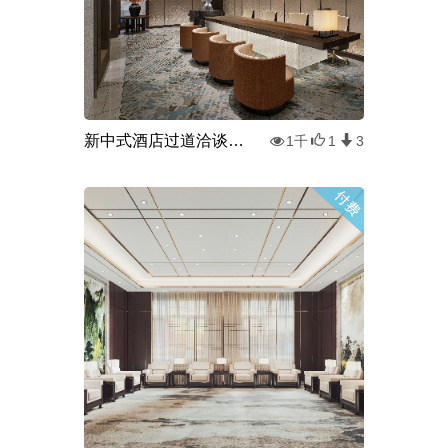
新中式酒店过道洽谈区3d模型
1千
1
3