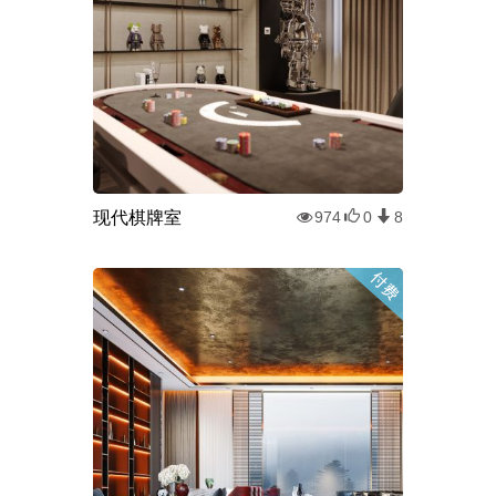
现代棋牌室
974
0
8