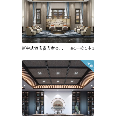
新中式酒店贵宾室会客室3d模型
1千
1
1