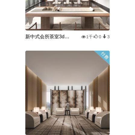
新中式会所茶室3d模型
1千
0
3