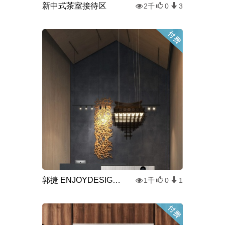
新中式茶室接待区
2千
0
3
郭捷 ENJOYDESIGN 重庆万科森林公园 售楼处接待大厅
1千
0
1