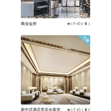
商业会所
1千
0
1
新中式酒店贵宾会客室
1千
1
0