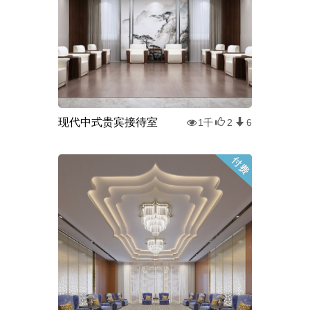
现代中式贵宾接待室
1千
2
6