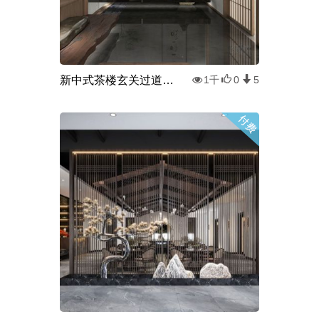
新中式茶楼玄关过道3d模型
1千
0
5