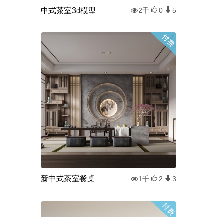
中式茶室3d模型
2千
0
5
新中式茶室餐桌
1千
2
3