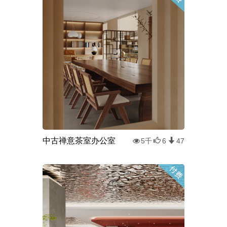
中古禅意茶室办公室
5千
6
47