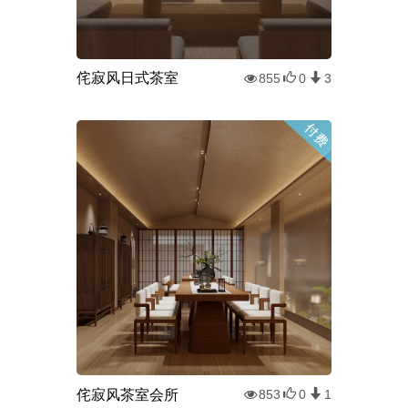
侘寂风日式茶室
855
0
3
侘寂风茶室会所
853
0
1