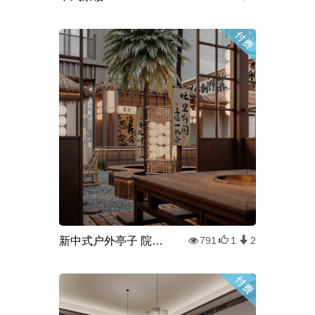
新中式户外亭子 院子餐厅 餐饮包厢
791
1
2