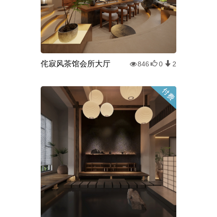
侘寂风茶馆会所大厅
846
0
2