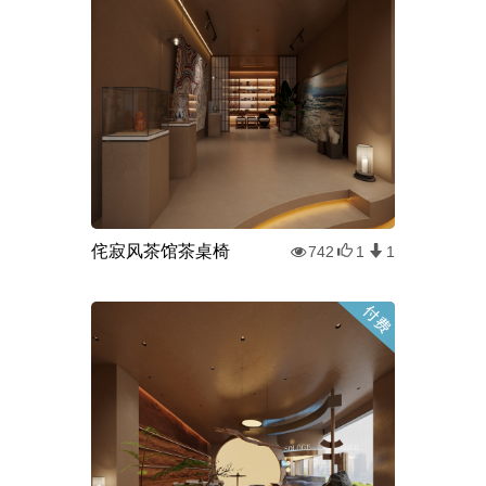
​侘寂风茶馆茶桌椅
742
1
1