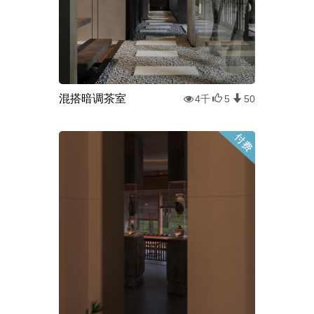
混搭暗调茶室
4千
5
50