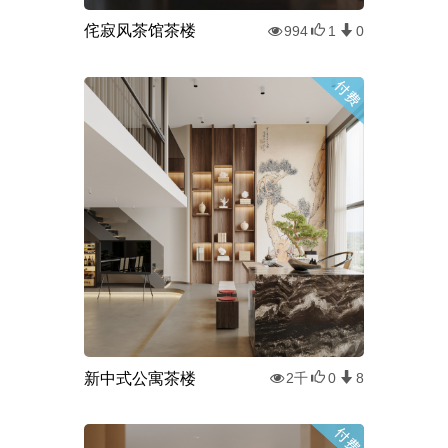
侘寂风茶馆茶楼
994
1
0
新中式公寓茶楼
2千
0
8