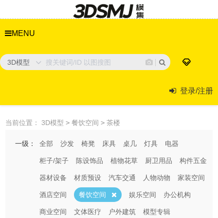
MENU
3D模型
登录/注册
当前位置：
3D模型
>
餐饮空间
>
茶楼
一级：
全部
沙发
椅凳
床具
桌几
灯具
电器
柜子/架子
陈设饰品
植物花草
厨卫用品
构件五金
器材设备
材质预设
汽车交通
人物动物
家装空间
酒店空间
餐饮空间
娱乐空间
办公机构
商业空间
文体医疗
户外建筑
模型专辑