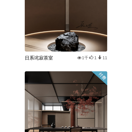
日系诧寂茶室
1千
1
11