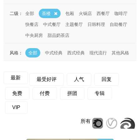
二级：
全部
茶楼
包厢
火锅店
西餐厅
咖啡厅
快餐店
中式餐厅
主题餐厅
日韩料理
自助餐厅
中央厨房
甜品奶茶店
风格：
全部
中式经典
西式经典
现代流行
其他风格
最新
最受好评
人气
回复
免费
付费
拼团
专辑
VIP
所有