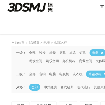
首
当前位置：
3D模型
>
电器
>
冰箱冰柜
一级：
全部
沙发
椅凳
床具
桌几
灯具
电器
餐饮空间
娱乐空间
办公机构
商业空间
文体
二级：
全部
音响
电脑
电视机
洗衣机
冰箱冰柜
风格：
全部
中式经典
西式经典
现代流行
其他风