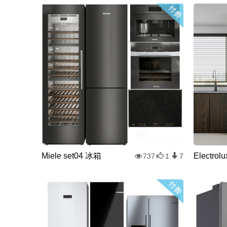
Miele set04 冰箱
Electr
737
1
7