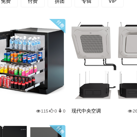
免费
付费
拼团
专辑
VIP
现代中央空调
115
0
0
2