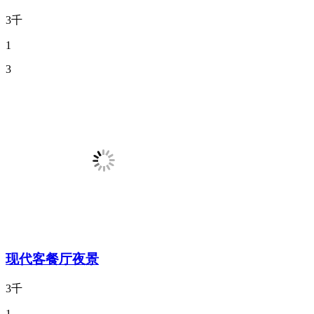
3千
1
3
现代客餐厅夜景
3千
1