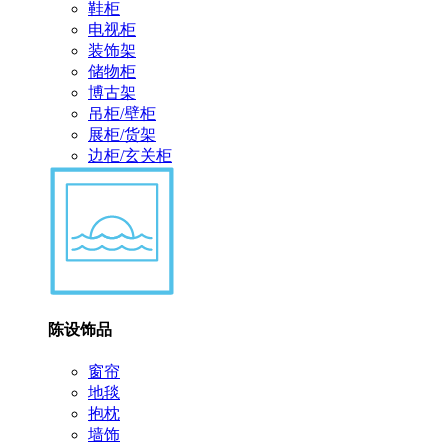
鞋柜
电视柜
装饰架
储物柜
博古架
吊柜/壁柜
展柜/货架
边柜/玄关柜
陈设饰品
窗帘
地毯
抱枕
墙饰