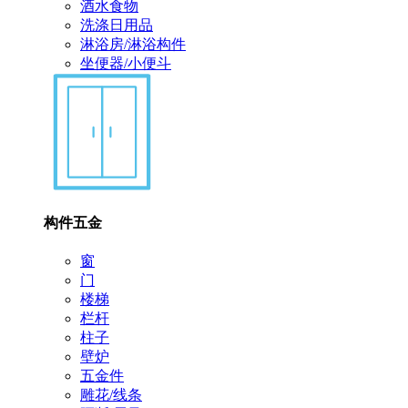
酒水食物
洗涤日用品
淋浴房/淋浴构件
坐便器/小便斗
构件五金
窗
门
楼梯
栏杆
柱子
壁炉
五金件
雕花/线条