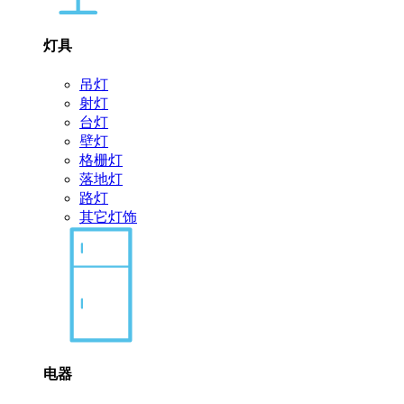
灯具
吊灯
射灯
台灯
壁灯
格栅灯
落地灯
路灯
其它灯饰
电器