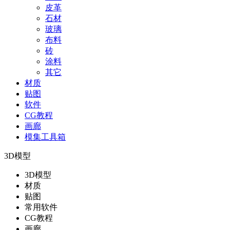
皮革
石材
玻璃
布料
砖
涂料
其它
材质
贴图
软件
CG教程
画廊
模集工具箱
3D模型
3D模型
材质
贴图
常用软件
CG教程
画廊