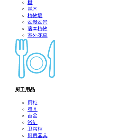
树
灌木
植物墙
盆栽盆景
藤本植物
室外花草
厨卫用品
厨柜
餐具
台盆
浴缸
卫浴柜
厨房器具