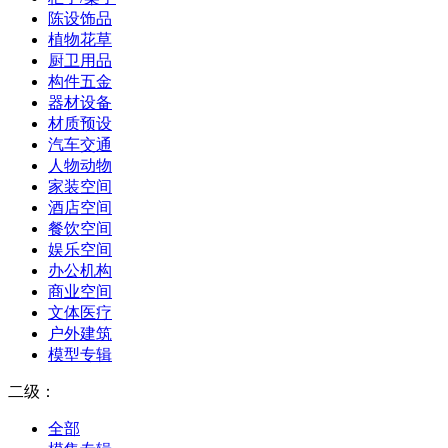
陈设饰品
植物花草
厨卫用品
构件五金
器材设备
材质预设
汽车交通
人物动物
家装空间
酒店空间
餐饮空间
娱乐空间
办公机构
商业空间
文体医疗
户外建筑
模型专辑
二级：
全部