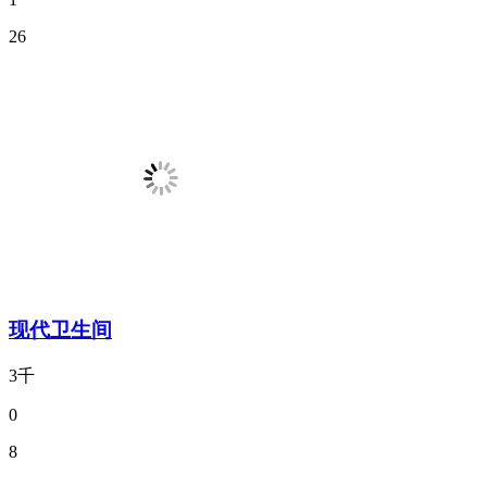
26
现代卫生间
3千
0
8