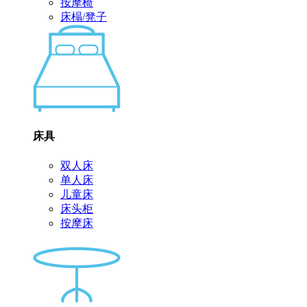
按摩椅
床榻/凳子
床具
双人床
单人床
儿童床
床头柜
按摩床