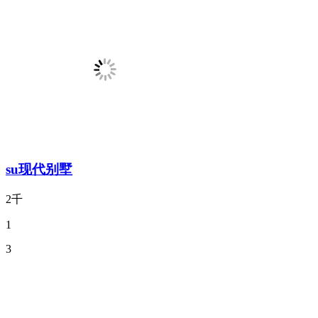
su现代别墅
2千
1
3