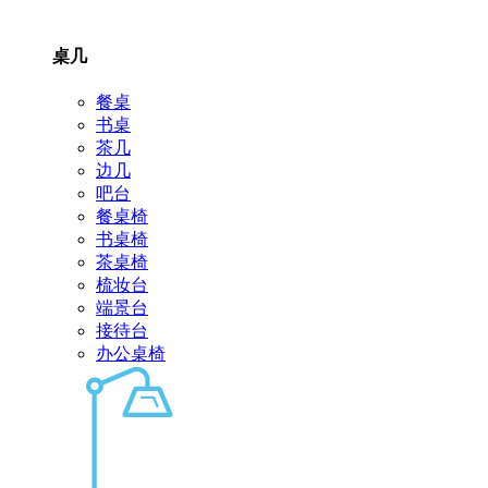
桌几
餐桌
书桌
茶几
边几
吧台
餐桌椅
书桌椅
茶桌椅
梳妆台
端景台
接待台
办公桌椅