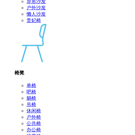
异形沙发
户外沙发
懒人沙发
贵妃椅
椅凳
单椅
吧椅
躺椅
吊椅
休闲椅
户外椅
公共椅
办公椅