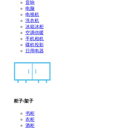
音响
电脑
电视机
洗衣机
冰箱冰柜
空调供暖
手机相机
碟机投影
日用电器
柜子/架子
书柜
衣柜
酒柜