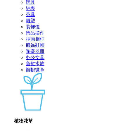
玩具
钟表
茶具
雕塑
装饰镜
饰品摆件
挂画相框
服饰鞋帽
陶瓷器皿
办公文具
鱼缸水族
旗帜徽章
植物花草