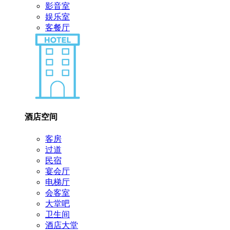
影音室
娱乐室
客餐厅
酒店空间
客房
过道
民宿
宴会厅
电梯厅
会客室
大堂吧
卫生间
酒店大堂