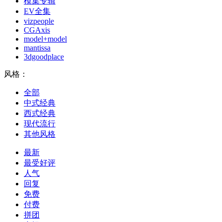
模集专辑
EV全集
vizpeople
CGAxis
model+model
mantissa
3dgoodplace
风格：
全部
中式经典
西式经典
现代流行
其他风格
最新
最受好评
人气
回复
免费
付费
拼团