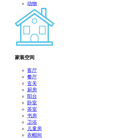
动物
家装空间
客厅
餐厅
玄关
厨房
阳台
卧室
茶室
书房
卫浴
儿童房
衣帽间