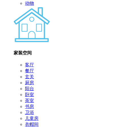
动物
家装空间
客厅
餐厅
玄关
厨房
阳台
卧室
茶室
书房
卫浴
儿童房
衣帽间