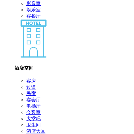
影音室
娱乐室
客餐厅
酒店空间
客房
过道
民宿
宴会厅
电梯厅
会客室
大堂吧
卫生间
酒店大堂