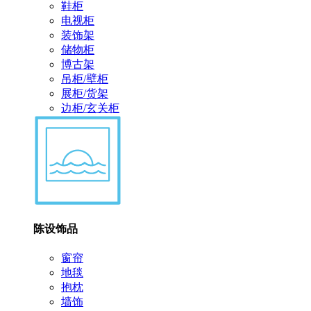
鞋柜
电视柜
装饰架
储物柜
博古架
吊柜/壁柜
展柜/货架
边柜/玄关柜
陈设饰品
窗帘
地毯
抱枕
墙饰