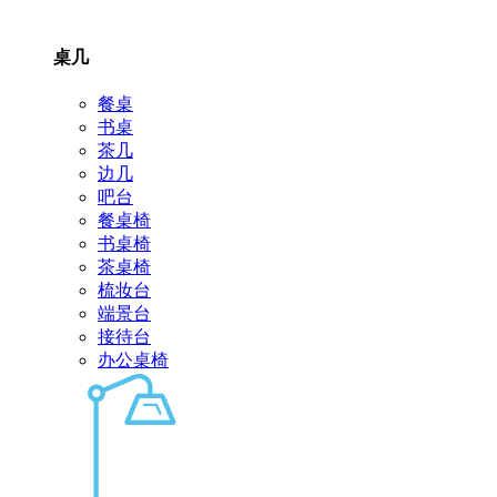
桌几
餐桌
书桌
茶几
边几
吧台
餐桌椅
书桌椅
茶桌椅
梳妆台
端景台
接待台
办公桌椅