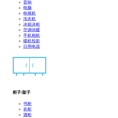
音响
电脑
电视机
洗衣机
冰箱冰柜
空调供暖
手机相机
碟机投影
日用电器
柜子/架子
书柜
衣柜
酒柜