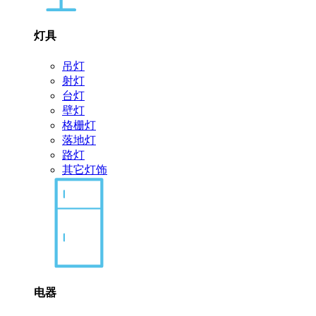
灯具
吊灯
射灯
台灯
壁灯
格栅灯
落地灯
路灯
其它灯饰
电器