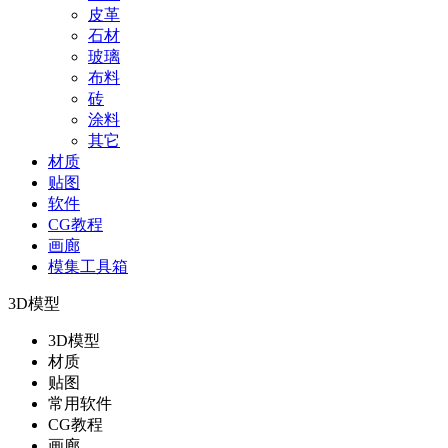
皮革
石材
玻璃
布料
砖
涂料
其它
材质
贴图
软件
CG教程
画廊
模集工具箱
3D模型
3D模型
材质
贴图
常用软件
CG教程
画廊