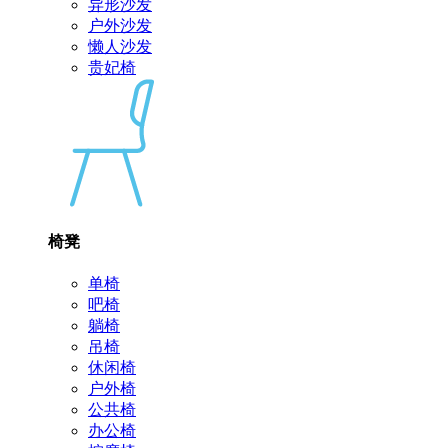
异形沙发
户外沙发
懒人沙发
贵妃椅
椅凳
单椅
吧椅
躺椅
吊椅
休闲椅
户外椅
公共椅
办公椅