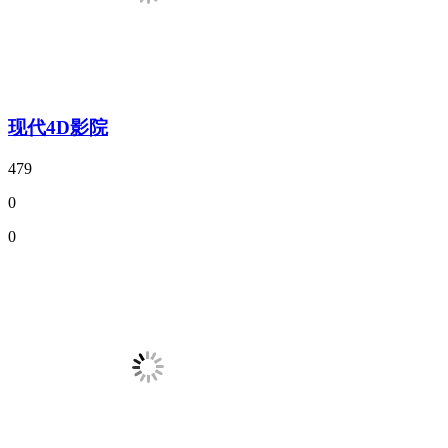
现代4D影院
479
0
0