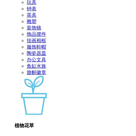
玩具
钟表
茶具
雕塑
装饰镜
饰品摆件
挂画相框
服饰鞋帽
陶瓷器皿
办公文具
鱼缸水族
旗帜徽章
植物花草