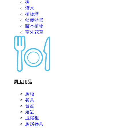
树
灌木
植物墙
盆栽盆景
藤本植物
室外花草
厨卫用品
厨柜
餐具
台盆
浴缸
卫浴柜
厨房器具