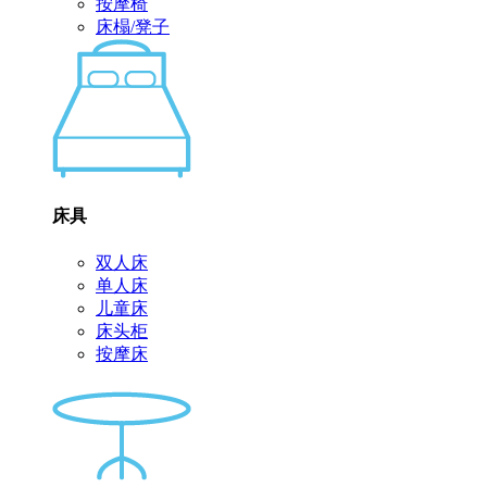
按摩椅
床榻/凳子
床具
双人床
单人床
儿童床
床头柜
按摩床