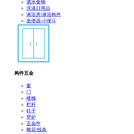
酒水食物
洗涤日用品
淋浴房/淋浴构件
坐便器/小便斗
构件五金
窗
门
楼梯
栏杆
柱子
壁炉
五金件
雕花/线条