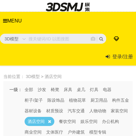
MENU
3D模型
登录/注册
当前位置：
3D模型
>
酒店空间
一级：
全部
沙发
椅凳
床具
桌几
灯具
电器
柜子/架子
陈设饰品
植物花草
厨卫用品
构件五金
器材设备
材质预设
汽车交通
人物动物
家装空间
酒店空间
餐饮空间
娱乐空间
办公机构
商业空间
文体医疗
户外建筑
模型专辑