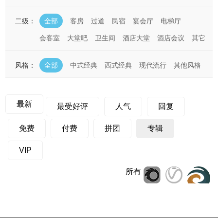
二级：
全部
客房
过道
民宿
宴会厅
电梯厅
会客室
大堂吧
卫生间
酒店大堂
酒店会议
其它
风格：
全部
中式经典
西式经典
现代流行
其他风格
最新
最受好评
人气
回复
免费
付费
拼团
专辑
VIP
所有