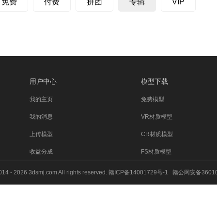
免费
付费
拼团
专辑
VIP
用户中心
模型下载
我的主页
免费模型
我的消息
VR材质模型
上传模型
CR材质模型
收益分成
FS材质模型
014 - 2026 3dsmj.com All rights reserved.
赣ICP备14001729号-1
赣公网安备36010