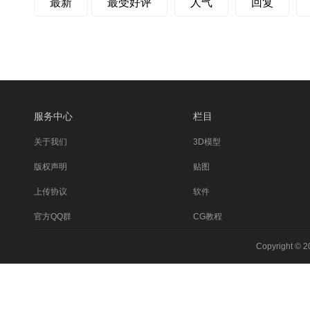
最新
最受好评
人气
回复
服务中心
栏目
关于我们
3D模型
版权声明
贴图
上传协议
软件
官方QQ群
CG教程
Copyright © 2