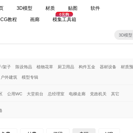
页
3D模型
材质
贴图
软件
CG教程
画廊
模集工具箱
3D模型
子/架子
陈设饰品
植物花草
厨卫用品
构件五金
器材设备
材质
户外建筑
模型专辑
区
公用WC
大堂前台
总经理室
电梯走廊
党政机关
其它
格