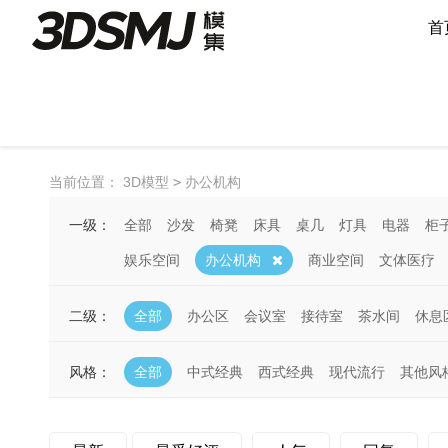
首
当前位置：
3D模型
>
办公机构
一级：
全部
沙发
椅凳
床具
桌几
灯具
电器
柜
娱乐空间
办公机构
商业空间
文体医疗
二级：
全部
办公区
会议室
接待室
茶水间
休息
风格：
全部
中式经典
西式经典
现代流行
其他风