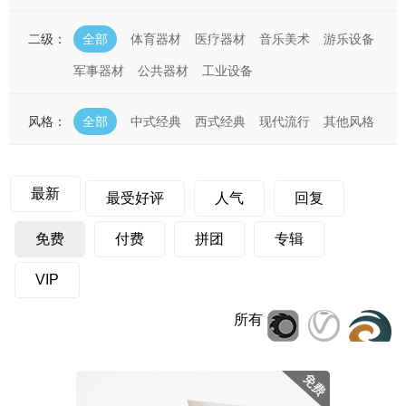
二级：
全部
体育器材
医疗器材
音乐美术
游乐设备
军事器材
公共器材
工业设备
风格：
全部
中式经典
西式经典
现代流行
其他风格
最新
最受好评
人气
回复
免费
付费
拼团
专辑
VIP
所有