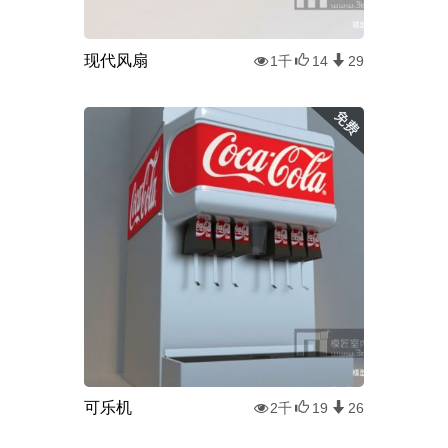
现代风扇
1千
14
29
可乐机
2千
19
26