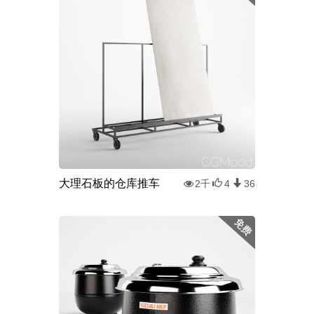
大理石板的仓库推车
2千
4
36