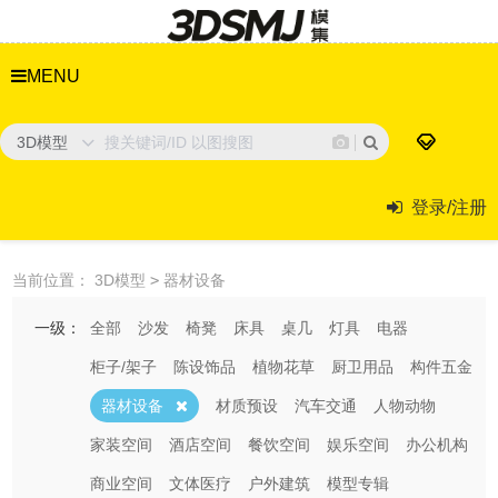
MENU
3D模型
登录/注册
当前位置：
3D模型
>
器材设备
一级：
全部
沙发
椅凳
床具
桌几
灯具
电器
柜子/架子
陈设饰品
植物花草
厨卫用品
构件五金
器材设备
材质预设
汽车交通
人物动物
家装空间
酒店空间
餐饮空间
娱乐空间
办公机构
商业空间
文体医疗
户外建筑
模型专辑