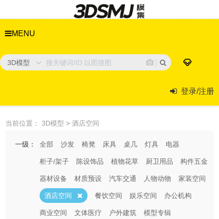
MENU
3D模型
登录/注册
当前位置：
3D模型
>
酒店空间
一级：
全部
沙发
椅凳
床具
桌几
灯具
电器
柜子/架子
陈设饰品
植物花草
厨卫用品
构件五金
器材设备
材质预设
汽车交通
人物动物
家装空间
酒店空间
餐饮空间
娱乐空间
办公机构
商业空间
文体医疗
户外建筑
模型专辑