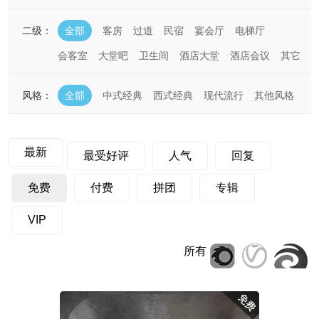
二级：
全部
客房
过道
民宿
宴会厅
电梯厅
会客室
大堂吧
卫生间
酒店大堂
酒店会议
其它
风格：
全部
中式经典
西式经典
现代流行
其他风格
最新
最受好评
人气
回复
免费
付费
拼团
专辑
VIP
所有