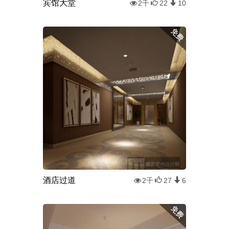
宾馆大堂
2千
22
10
酒店过道
2千
27
6