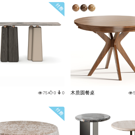
木质圆餐桌
75
0
0