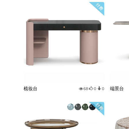
梳妆台
端景台
68
0
0