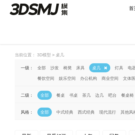
首
当前位置：
3D模型
>
桌几
一级：
全部
沙发
椅凳
床具
桌几
灯具
电
餐饮空间
娱乐空间
办公机构
商业空间
文体
二级：
全部
餐桌
书桌
茶几
边几
吧台
餐桌椅
风格：
全部
中式经典
西式经典
现代流行
其他风