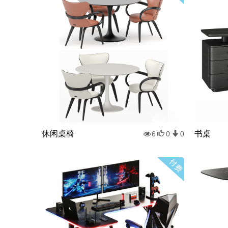
休闲桌椅
书桌
6
0
0