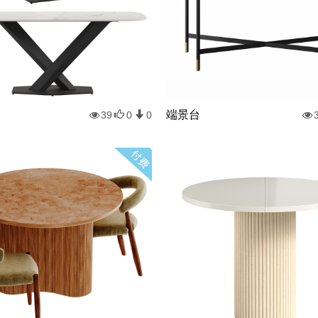
端景台
39
0
0