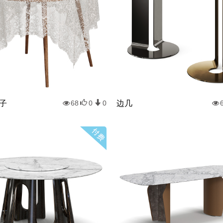
子
边几
68
0
0