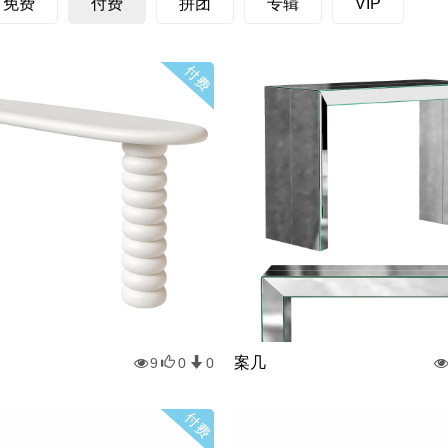
免费
付费
拼团
专辑
VIP
案几
9
0
0