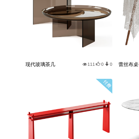
现代玻璃茶几
蕾丝布桌
111
0
0