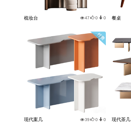
梳妆台
餐桌
47
0
0
现代案几
现代茶几
39
0
0