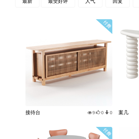
最新
最受好评
人气
回复
接待台
案几
9
0
0