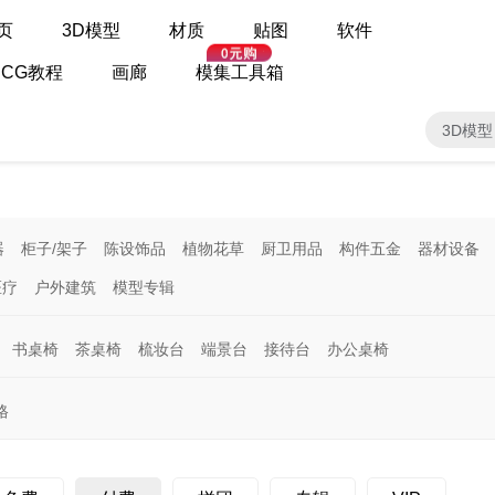
页
3D模型
材质
贴图
软件
CG教程
画廊
模集工具箱
3D模型
器
柜子/架子
陈设饰品
植物花草
厨卫用品
构件五金
器材设备
医疗
户外建筑
模型专辑
书桌椅
茶桌椅
梳妆台
端景台
接待台
办公桌椅
格