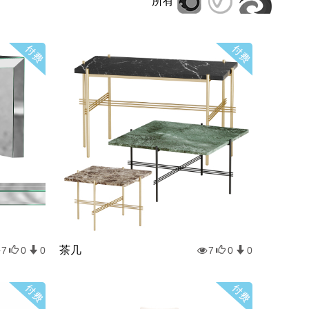
所有
茶几
7
0
0
7
0
0