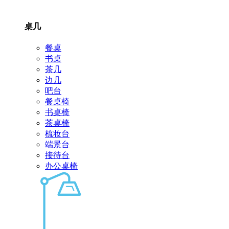
桌几
餐桌
书桌
茶几
边几
吧台
餐桌椅
书桌椅
茶桌椅
梳妆台
端景台
接待台
办公桌椅