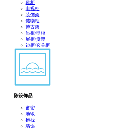
鞋柜
电视柜
装饰架
储物柜
博古架
吊柜/壁柜
展柜/货架
边柜/玄关柜
陈设饰品
窗帘
地毯
抱枕
墙饰