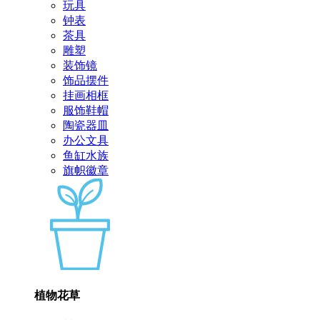
玩具
钟表
茶具
雕塑
装饰镜
饰品摆件
挂画相框
服饰鞋帽
陶瓷器皿
办公文具
鱼缸水族
旗帜徽章
植物花草