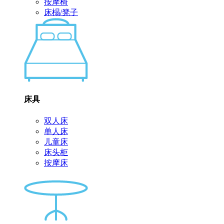
按摩椅
床榻/凳子
床具
双人床
单人床
儿童床
床头柜
按摩床