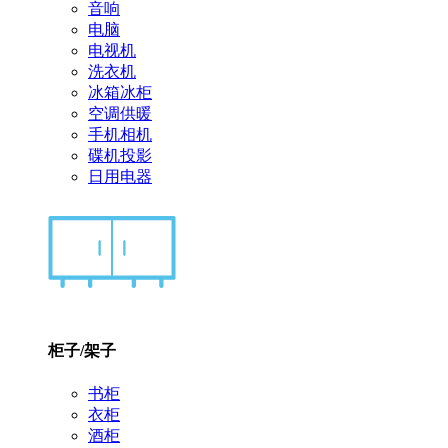
音响
电脑
电视机
洗衣机
冰箱冰柜
空调供暖
手机相机
碟机投影
日用电器
柜子/架子
书柜
衣柜
酒柜