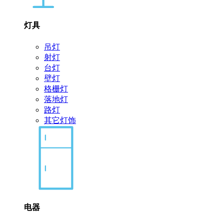
灯具
吊灯
射灯
台灯
壁灯
格栅灯
落地灯
路灯
其它灯饰
电器