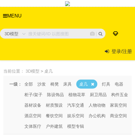
MENU
3D模型
登录/注册
当前位置：
3D模型
>
桌几
一级：
全部
沙发
椅凳
床具
桌几
灯具
电器
柜子/架子
陈设饰品
植物花草
厨卫用品
构件五金
器材设备
材质预设
汽车交通
人物动物
家装空间
酒店空间
餐饮空间
娱乐空间
办公机构
商业空间
文体医疗
户外建筑
模型专辑