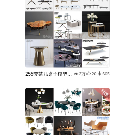
255套茶几桌子模型组合
2万
20
605