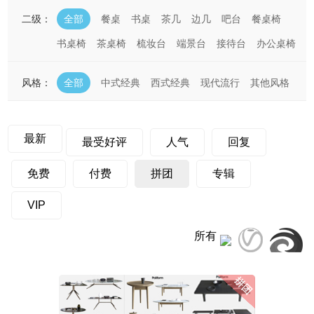
二级：
全部
餐桌
书桌
茶几
边几
吧台
餐桌椅
书桌椅
茶桌椅
梳妆台
端景台
接待台
办公桌椅
风格：
全部
中式经典
西式经典
现代流行
其他风格
最新
最受好评
人气
回复
免费
付费
拼团
专辑
VIP
所有