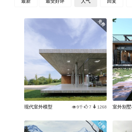
最新
最受好评
人气
回复
现代室外模型
室外别墅
9千
7
1268