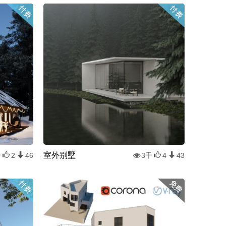
室外别墅
千
2
46
3千
4
43