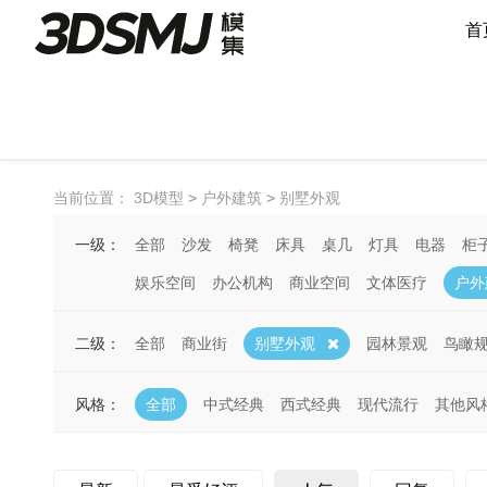
首
当前位置：
3D模型
>
户外建筑
>
别墅外观
一级：
全部
沙发
椅凳
床具
桌几
灯具
电器
柜
娱乐空间
办公机构
商业空间
文体医疗
户外
二级：
全部
商业街
别墅外观
园林景观
鸟瞰
风格：
全部
中式经典
西式经典
现代流行
其他风