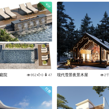
庭院
现代雪景夜景木屋
952
0
47
2