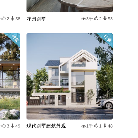
花园别墅
千
2
58
3千
2
53
现代别墅建筑外观
千
3
49
1千
1
48