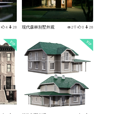
现代森林别墅外观
千
4
28
2千
0
28