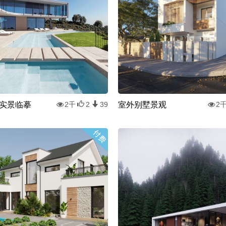
实景临摹
室外别墅景观
2千
2
39
2