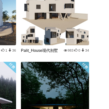
Palit_House现代别墅
千
1
36
983
0
34