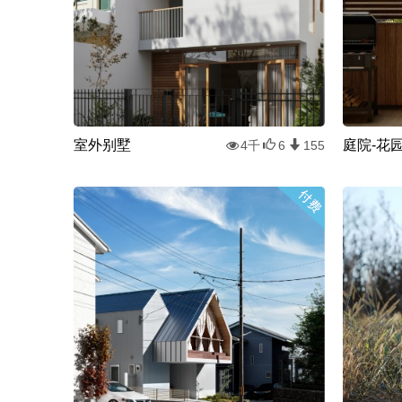
室外别墅
庭院-花
4千
6
155