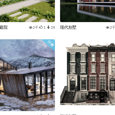
庭院
现代别墅
2千
1
29
2