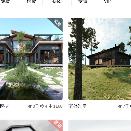
免费
付费
拼团
专辑
VIP
模型
室外别墅
8千
4
1160
7千