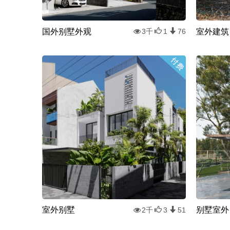
国外别墅外观
室外建筑
3千
1
76
室外别墅
别墅室外
2千
3
51