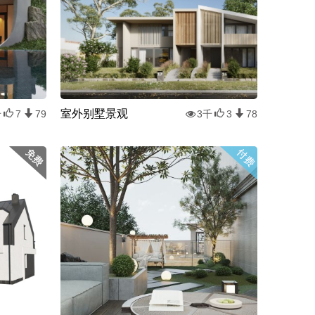
室外别墅景观
千
7
79
3千
3
78