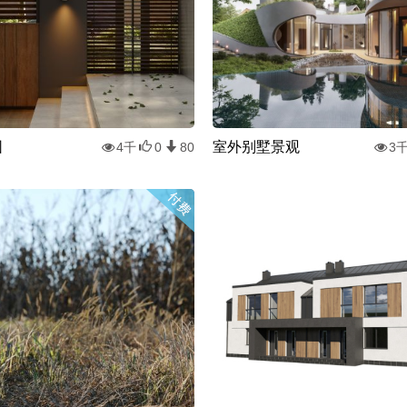
园
室外别墅景观
4千
0
80
3