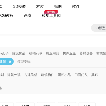
页
3D模型
材质
贴图
软件
CG教程
画廊
模集工具箱
3D模型
子/架子
陈设饰品
植物花草
厨卫用品
构件五金
器材设备
材质
建筑
模型专辑
规划
建筑外观
古建民俗
建筑构件
园艺小品
门面门头
其它
格