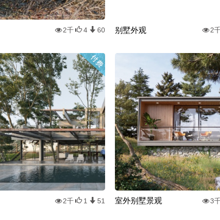
别墅外观
2千
4
60
2
室外别墅景观
2千
1
51
3