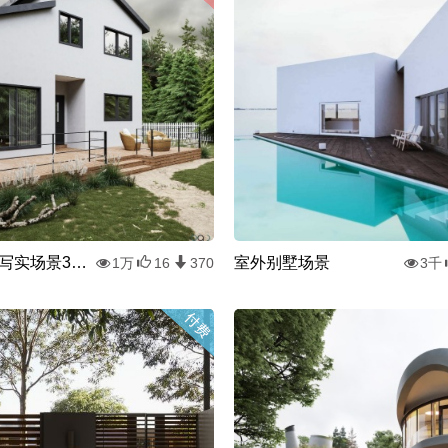
国外室外写实场景3D模型下载
室外别墅场景
1万
16
370
3千