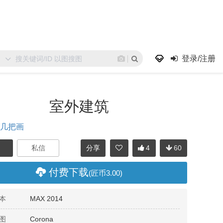
登录/注册
室外建筑
瞎几把画
分享
4
60
付费下载
(匠币3.00)
本
MAX 2014
图
Corona