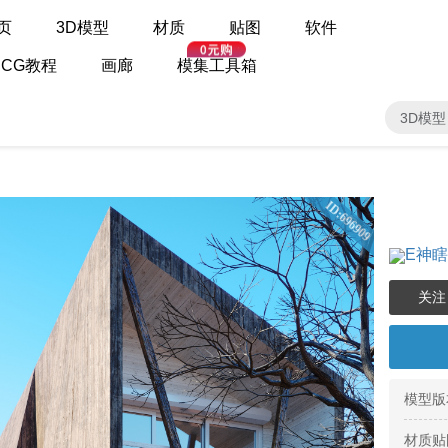
页
3D模型
材质
贴图
软件
CG教程
画廊
模集工具箱
3D模型
ID:696909
E神
模型版
材质贴