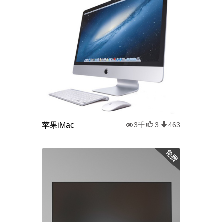
苹果iMac
3千
3
463