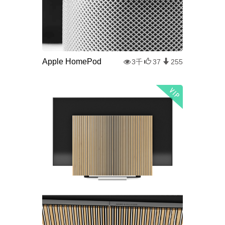
Apple HomePod
3千
37
255