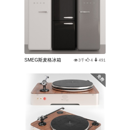
SMEG斯麦格冰箱
3千
4
491