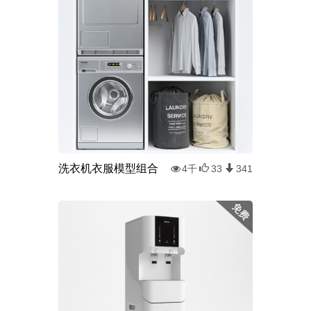
洗衣机衣服模型组合
4千
33
341