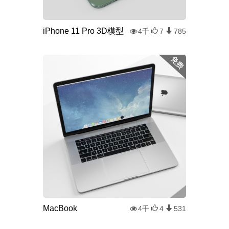
iPhone 11 Pro 3D模型
4千
7
785
MacBook
4千
4
531