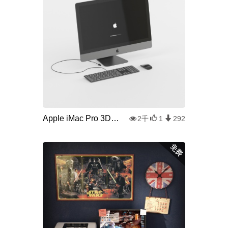
Apple iMac Pro 3D模型
2千
1
292