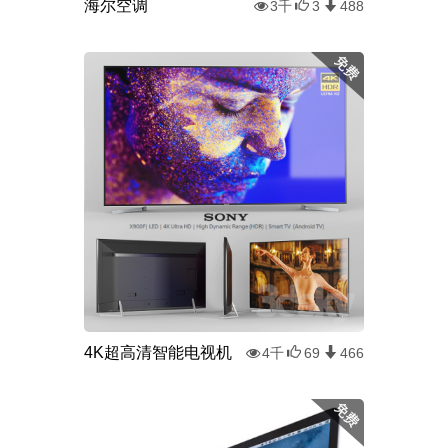
海尔空调
3千
3
488
4K超高清智能电视机
4千
69
466