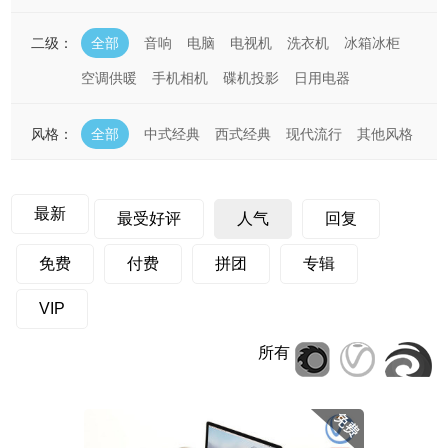
二级：
全部
音响
电脑
电视机
洗衣机
冰箱冰柜
空调供暖
手机相机
碟机投影
日用电器
风格：
全部
中式经典
西式经典
现代流行
其他风格
最新
最受好评
人气
回复
免费
付费
拼团
专辑
VIP
所有