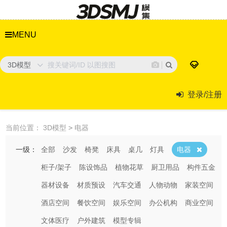
MENU
3D模型
登录/注册
当前位置：
3D模型
>
电器
一级：
全部
沙发
椅凳
床具
桌几
灯具
电器
柜子/架子
陈设饰品
植物花草
厨卫用品
构件五金
器材设备
材质预设
汽车交通
人物动物
家装空间
酒店空间
餐饮空间
娱乐空间
办公机构
商业空间
文体医疗
户外建筑
模型专辑