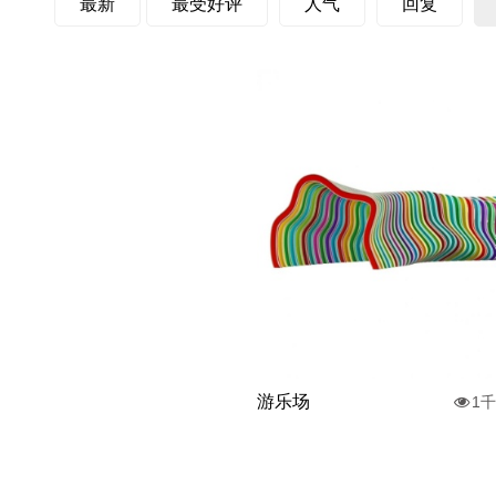
最新
最受好评
人气
回复
游乐场
1千