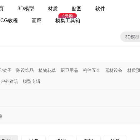
页
3D模型
材质
贴图
软件
CG教程
画廊
模集工具箱
3D模型
子/架子
陈设饰品
植物花草
厨卫用品
构件五金
器材设备
材质
户外建筑
模型专辑
格