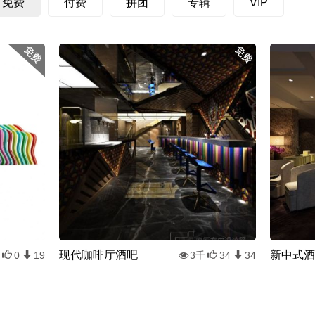
免费
付费
拼团
专辑
VIP
现代咖啡厅酒吧
新中式酒
0
19
3千
34
34