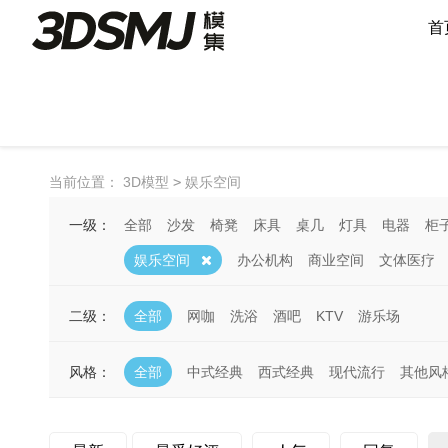
首
当前位置：
3D模型
>
娱乐空间
一级：
全部
沙发
椅凳
床具
桌几
灯具
电器
柜
娱乐空间
办公机构
商业空间
文体医疗
二级：
全部
网咖
洗浴
酒吧
KTV
游乐场
风格：
全部
中式经典
西式经典
现代流行
其他风