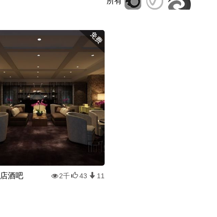
所有
店酒吧
2千
43
11