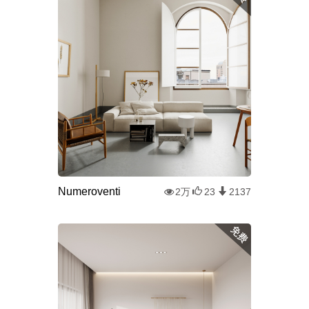
Numeroventi
2万
23
2137