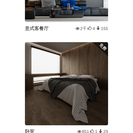
意式客餐厅
2千
4
155
卧室
851
1
29