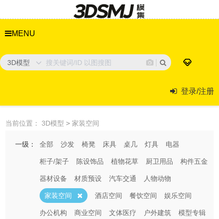
MENU
3D模型
登录/注册
当前位置：
3D模型
>
家装空间
一级：
全部
沙发
椅凳
床具
桌几
灯具
电器
柜子/架子
陈设饰品
植物花草
厨卫用品
构件五金
器材设备
材质预设
汽车交通
人物动物
家装空间
酒店空间
餐饮空间
娱乐空间
办公机构
商业空间
文体医疗
户外建筑
模型专辑