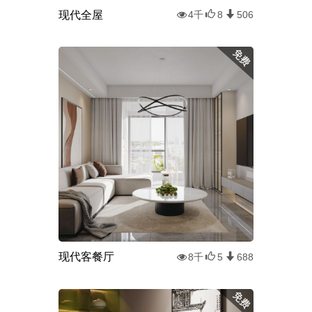
现代全屋
4千
8
506
现代客餐厅
8千
5
688