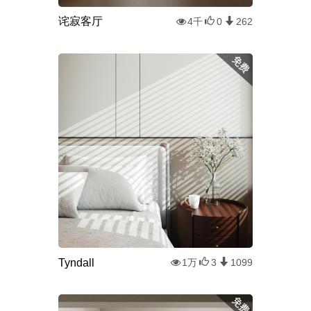
诧寂客厅
4千
0
262
Tyndall
1万
3
1099