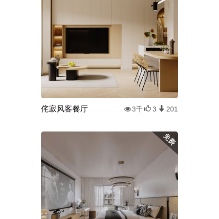
侘寂风客餐厅
3千
3
201