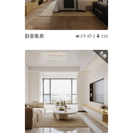
卧室客房
3千
3
226