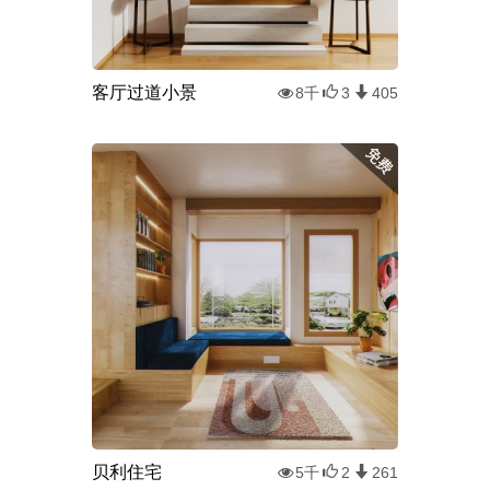
客厅过道小景
8千
3
405
贝利住宅
5千
2
261