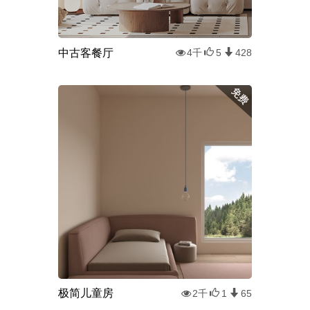
中古客餐厅
4千
5
428
极简儿童房
2千
1
65