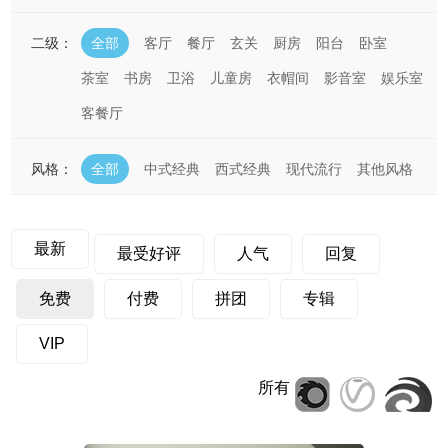
二级：
全部
客厅
餐厅
玄关
厨房
阳台
卧室
茶室
书房
卫浴
儿童房
衣帽间
影音室
娱乐室
客餐厅
风格：
全部
中式经典
西式经典
现代流行
其他风格
最新
最受好评
人气
回复
免费
付费
拼团
专辑
VIP
所有