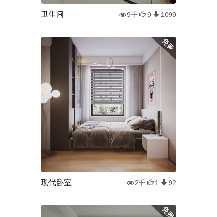
卫生间
9千
9
1099
现代卧室
2千
1
92