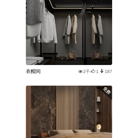
衣帽间
2千
1
187