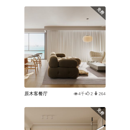
原木客餐厅
4千
2
264