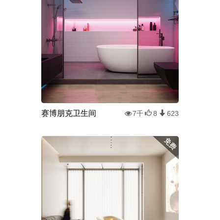
赛博朋克卫生间
7千
8
623