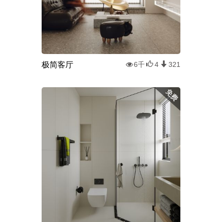
极简客厅
6千
4
321