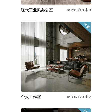
现代工业风办公室
281
0
0
个人工作室
306
0
2