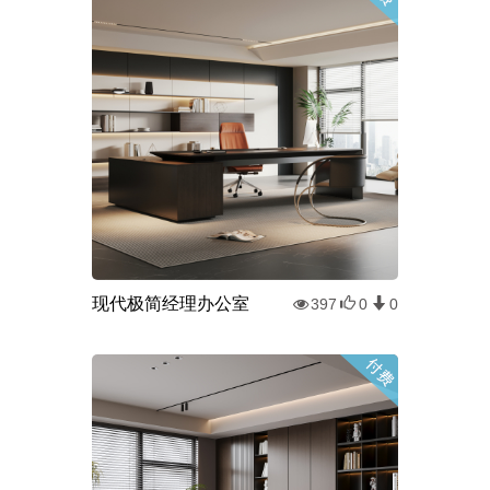
现代极简经理办公室
397
0
0