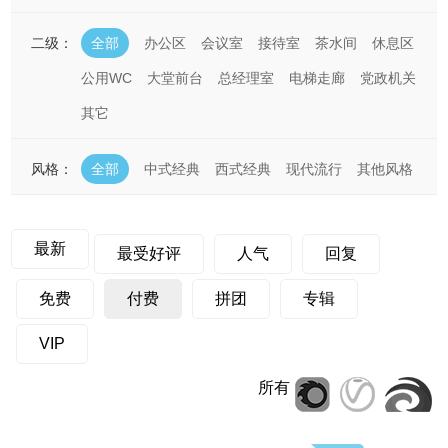
二级：
全部
办公区
会议室
接待室
茶水间
休息区
公用WC
大堂前台
总经理室
电梯走廊
党政机关
其它
风格：
全部
中式经典
西式经典
现代流行
其他风格
最新
最受好评
人气
回复
免费
付费
拼团
专辑
VIP
所有