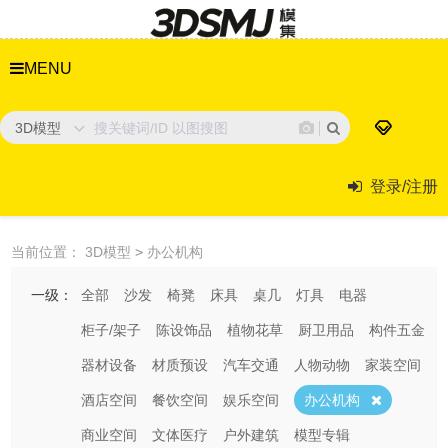
MENU
3D模型
登录/注册
当前位置：
3D模型
>
办公机构
一级：
全部
沙发
椅凳
床具
桌几
灯具
电器
柜子/架子
陈设饰品
植物花草
厨卫用品
构件五金
器材设备
材质预设
汽车交通
人物动物
家装空间
酒店空间
餐饮空间
娱乐空间
办公机构
商业空间
文体医疗
户外建筑
模型专辑