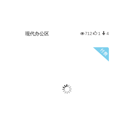
现代办公区
712
1
4