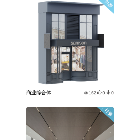
商业综合体
162
0
0