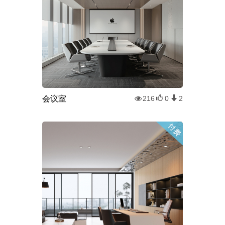
会议室
216
0
2