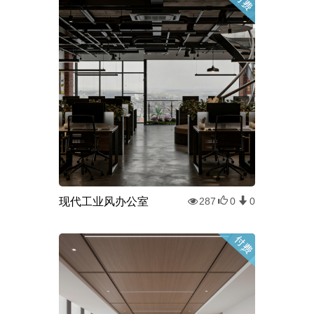
现代工业风办公室
287
0
0