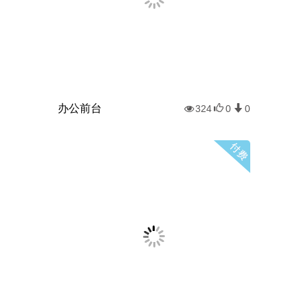
办公前台
324
0
0