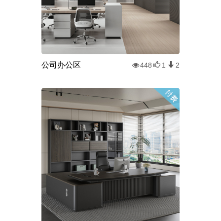
公司办公区
448
1
2