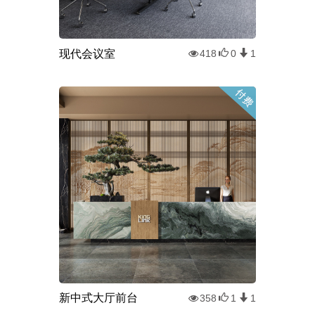
现代会议室
418
0
1
新中式大厅前台
358
1
1