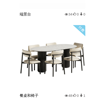
端景台
34
0
0
餐桌和椅子
48
0
1