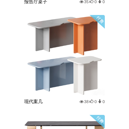
报告厅桌子
35
0
0
现代案几
38
0
0