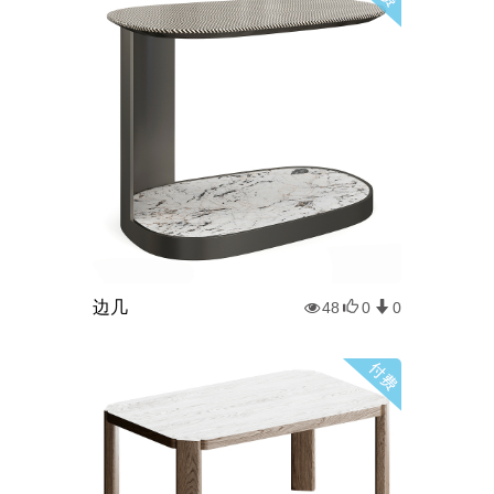
边几
48
0
0