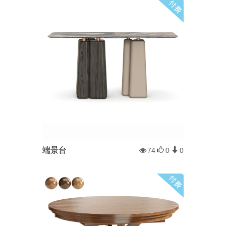
端景台
74
0
0