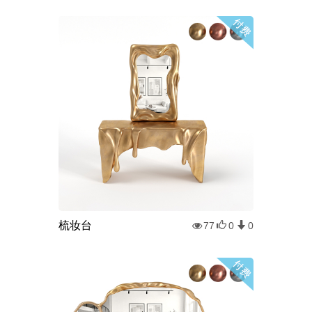
梳妆台
77
0
0