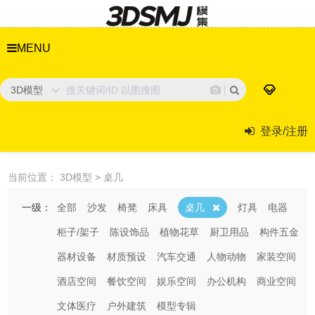
MENU
3D模型
登录/注册
当前位置：
3D模型
>
桌几
一级：
全部
沙发
椅凳
床具
桌几
灯具
电器
柜子/架子
陈设饰品
植物花草
厨卫用品
构件五金
器材设备
材质预设
汽车交通
人物动物
家装空间
酒店空间
餐饮空间
娱乐空间
办公机构
商业空间
文体医疗
户外建筑
模型专辑