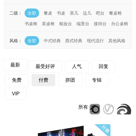
二级：
全部
餐桌
书桌
茶几
边几
吧台
餐桌椅
书桌椅
茶桌椅
梳妆台
端景台
接待台
办公桌椅
风格：
全部
中式经典
西式经典
现代流行
其他风格
最新
最受好评
人气
回复
免费
付费
拼团
专辑
VIP
所有