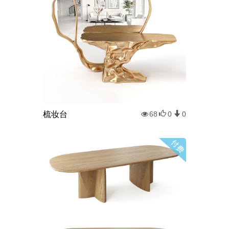
梳妆台
68
0
0