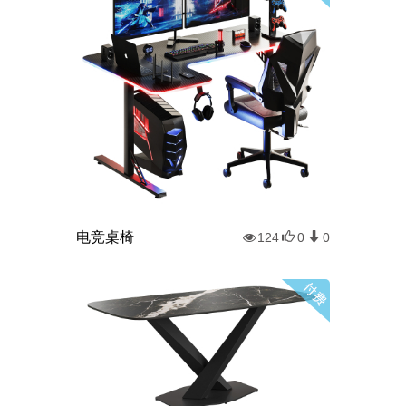
电竞桌椅
124
0
0