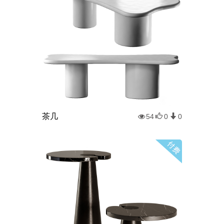
茶几
54
0
0