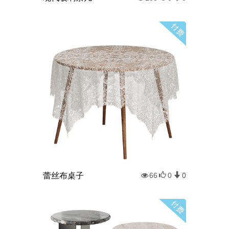
蕾丝布桌子
66
0
0