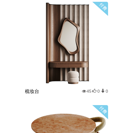
梳妆台
45
0
0