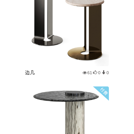
边几
61
0
0