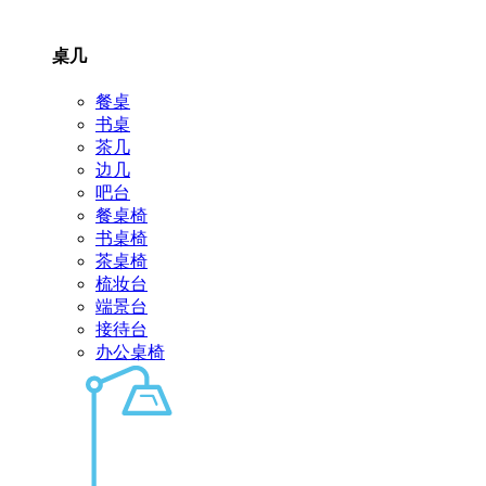
桌几
餐桌
书桌
茶几
边几
吧台
餐桌椅
书桌椅
茶桌椅
梳妆台
端景台
接待台
办公桌椅