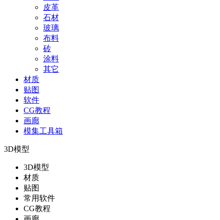
皮革
石材
玻璃
布料
砖
涂料
其它
材质
贴图
软件
CG教程
画廊
模集工具箱
3D模型
3D模型
材质
贴图
常用软件
CG教程
画廊