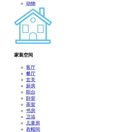
动物
家装空间
客厅
餐厅
玄关
厨房
阳台
卧室
茶室
书房
卫浴
儿童房
衣帽间