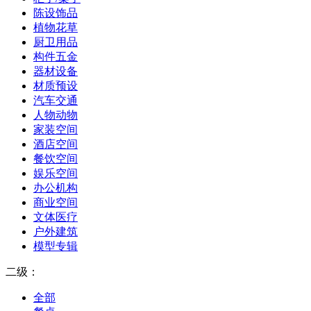
陈设饰品
植物花草
厨卫用品
构件五金
器材设备
材质预设
汽车交通
人物动物
家装空间
酒店空间
餐饮空间
娱乐空间
办公机构
商业空间
文体医疗
户外建筑
模型专辑
二级：
全部