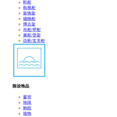
鞋柜
电视柜
装饰架
储物柜
博古架
吊柜/壁柜
展柜/货架
边柜/玄关柜
陈设饰品
窗帘
地毯
抱枕
墙饰