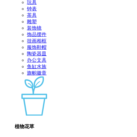
玩具
钟表
茶具
雕塑
装饰镜
饰品摆件
挂画相框
服饰鞋帽
陶瓷器皿
办公文具
鱼缸水族
旗帜徽章
植物花草