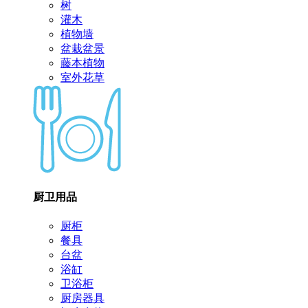
树
灌木
植物墙
盆栽盆景
藤本植物
室外花草
厨卫用品
厨柜
餐具
台盆
浴缸
卫浴柜
厨房器具