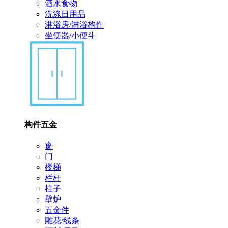
酒水食物
洗涤日用品
淋浴房/淋浴构件
坐便器/小便斗
构件五金
窗
门
楼梯
栏杆
柱子
壁炉
五金件
雕花/线条