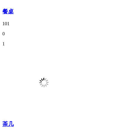
餐桌
101
0
1
茶几