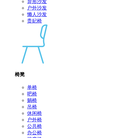
异形沙发
户外沙发
懒人沙发
贵妃椅
椅凳
单椅
吧椅
躺椅
吊椅
休闲椅
户外椅
公共椅
办公椅