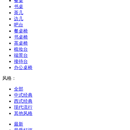
餐桌
书桌
茶几
边几
吧台
餐桌椅
书桌椅
茶桌椅
梳妆台
端景台
接待台
办公桌椅
风格：
全部
中式经典
西式经典
现代流行
其他风格
最新