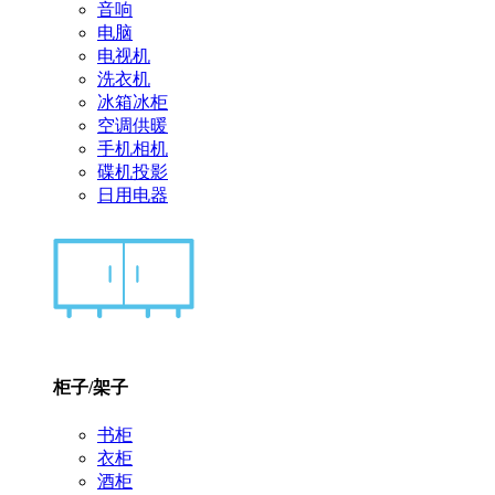
音响
电脑
电视机
洗衣机
冰箱冰柜
空调供暖
手机相机
碟机投影
日用电器
柜子/架子
书柜
衣柜
酒柜