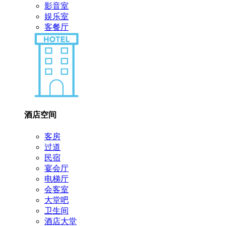
影音室
娱乐室
客餐厅
酒店空间
客房
过道
民宿
宴会厅
电梯厅
会客室
大堂吧
卫生间
酒店大堂