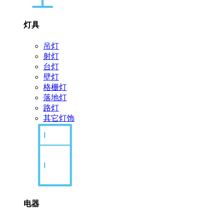
灯具
吊灯
射灯
台灯
壁灯
格栅灯
落地灯
路灯
其它灯饰
电器