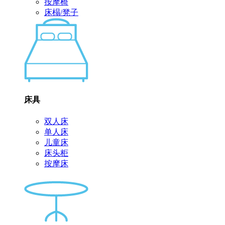
按摩椅
床榻/凳子
床具
双人床
单人床
儿童床
床头柜
按摩床