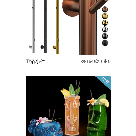
卫浴小件
164
0
0