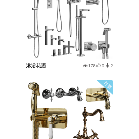
淋浴花洒
178
0
2