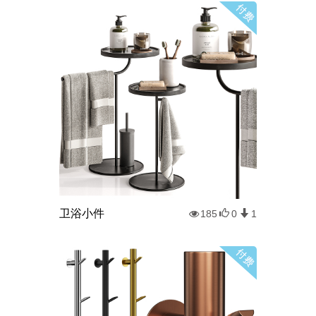
卫浴小件
185
0
1