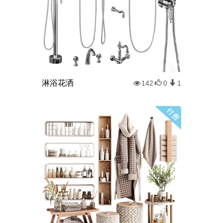
淋浴花洒
142
0
1