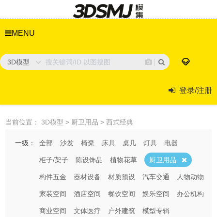
MENU
3D模型
登录/注册
当前位置：
3D模型
>
厨卫用品
>
西式经典
一级：
全部
沙发
椅凳
床具
桌几
灯具
电器
柜子/架子
陈设饰品
植物花草
厨卫用品
构件五金
器材设备
材质预设
汽车交通
人物动物
家装空间
酒店空间
餐饮空间
娱乐空间
办公机构
商业空间
文体医疗
户外建筑
模型专辑