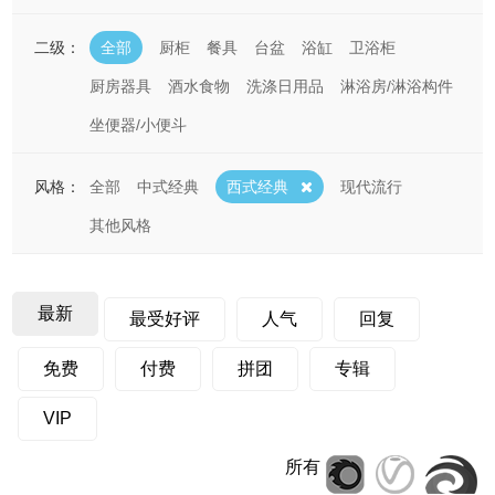
二级：
全部
厨柜
餐具
台盆
浴缸
卫浴柜
厨房器具
酒水食物
洗涤日用品
淋浴房/淋浴构件
坐便器/小便斗
风格：
全部
中式经典
西式经典
现代流行
其他风格
最新
最受好评
人气
回复
免费
付费
拼团
专辑
VIP
所有