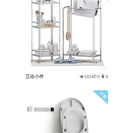
卫浴小件
183
0
0