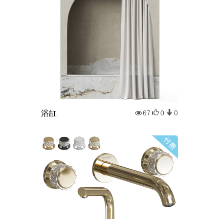
浴缸
67
0
0