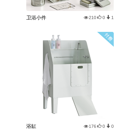
卫浴小件
210
0
1
浴缸
176
0
0