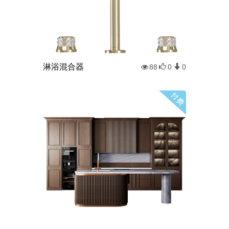
淋浴混合器
88
0
0