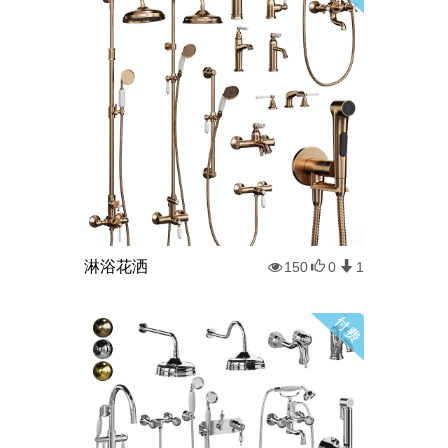
淋浴花洒
150
0
1