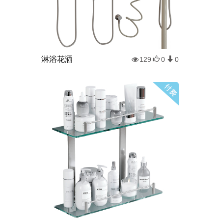
淋浴花洒
129
0
0