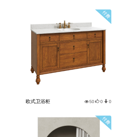
欧式卫浴柜
50
0
0