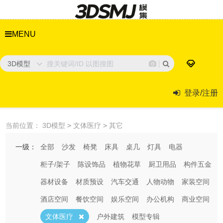
MENU
3D模型
登录/注册
当前位置：
3D模型
>
文体医疗
>
其它
一级：
全部
沙发
椅凳
床具
桌几
灯具
电器
柜子/架子
陈设饰品
植物花草
厨卫用品
构件五金
器材设备
材质预设
汽车交通
人物动物
家装空间
酒店空间
餐饮空间
娱乐空间
办公机构
商业空间
文体医疗
户外建筑
模型专辑