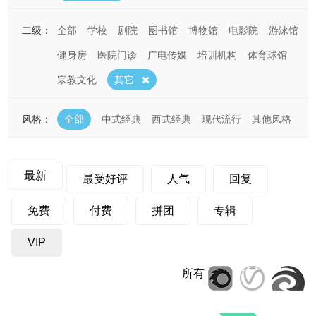
二级：
全部
学校
剧院
图书馆
博物馆
电影院
游泳馆
健身房
医院门诊
广电传媒
培训机构
体育球馆
宗教文化
其它
风格：
全部
中式经典
西式经典
现代流行
其他风格
最新
最受好评
人气
回复
免费
付费
拼团
专辑
VIP
所有