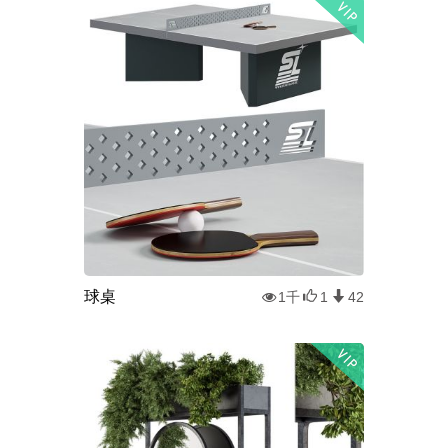
球桌
1千
1
42