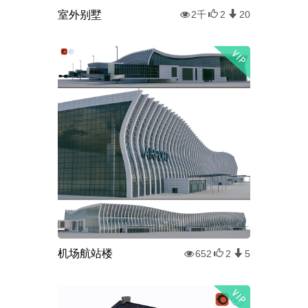
室外别墅
2千
2
20
机场航站楼
652
2
5