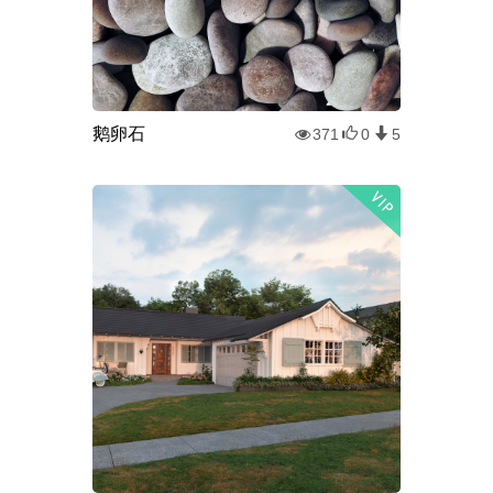
鹅卵石
371
0
5