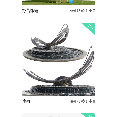
野营帐篷
613
1
7
喷泉
673
1
6