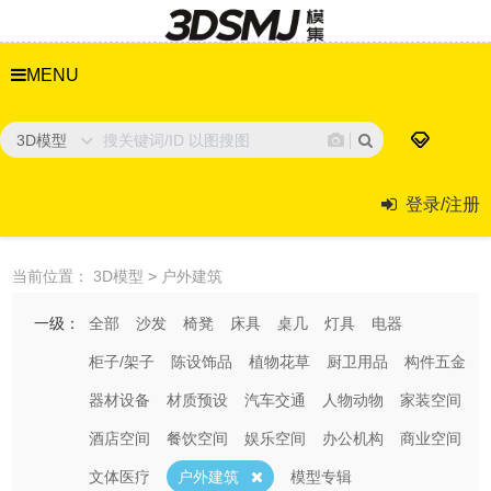
MENU
3D模型
登录/注册
当前位置：
3D模型
>
户外建筑
一级：
全部
沙发
椅凳
床具
桌几
灯具
电器
柜子/架子
陈设饰品
植物花草
厨卫用品
构件五金
器材设备
材质预设
汽车交通
人物动物
家装空间
酒店空间
餐饮空间
娱乐空间
办公机构
商业空间
文体医疗
户外建筑
模型专辑