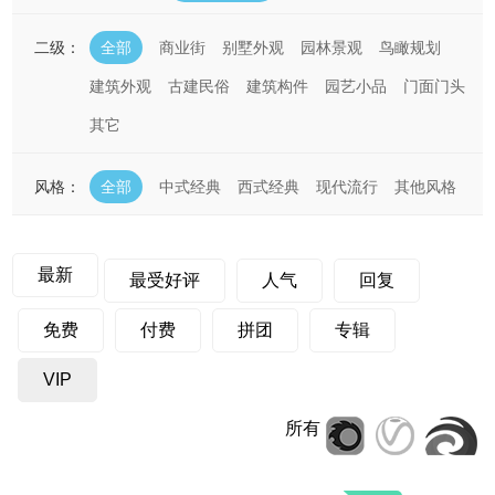
二级：
全部
商业街
别墅外观
园林景观
鸟瞰规划
建筑外观
古建民俗
建筑构件
园艺小品
门面门头
其它
风格：
全部
中式经典
西式经典
现代流行
其他风格
最新
最受好评
人气
回复
免费
付费
拼团
专辑
VIP
所有