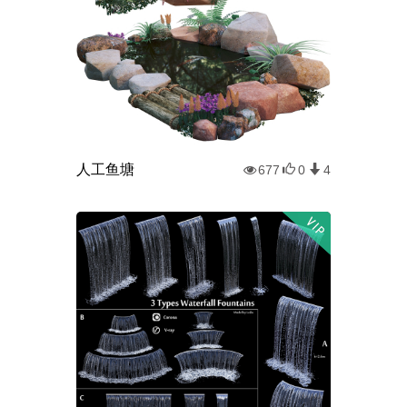
人工鱼塘
677
0
4