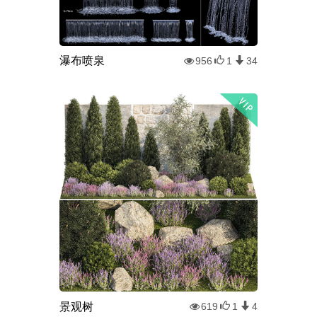
瀑布喷泉
956
1
34
景观树
619
1
4