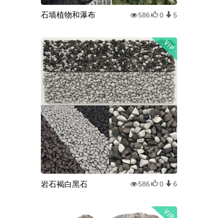
石墙植物和瀑布
586
0
5
岩石褐白黑石
586
0
6