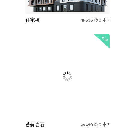
住宅楼
636
0
7
苔藓岩石
490
0
7