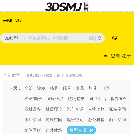
MENU
3D模型
登录/注册
当前位置：
3D模型
>
模型专辑
>
其他风格
一级：
全部
沙发
椅凳
床具
桌几
灯具
电器
柜子/架子
陈设饰品
植物花草
厨卫用品
构件五金
器材设备
材质预设
汽车交通
人物动物
家装空间
酒店空间
餐饮空间
娱乐空间
办公机构
商业空间
文体医疗
户外建筑
模型专辑