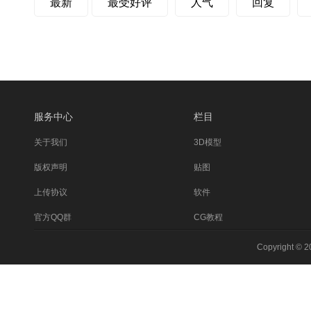
最新
最受好评
人气
回复
服务中心
栏目
关于我们
3D模型
版权声明
贴图
上传协议
软件
官方QQ群
CG教程
Copyright © 2