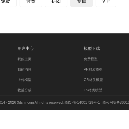
免费
付费
拼团
专辑
VIP
用户中心
模型下载
我的主页
免费模型
我的消息
VR材质模型
上传模型
CR材质模型
收益分成
FS材质模型
014 - 2026 3dsmj.com All rights reserved.
赣ICP备14001729号-1
赣公网安备36010