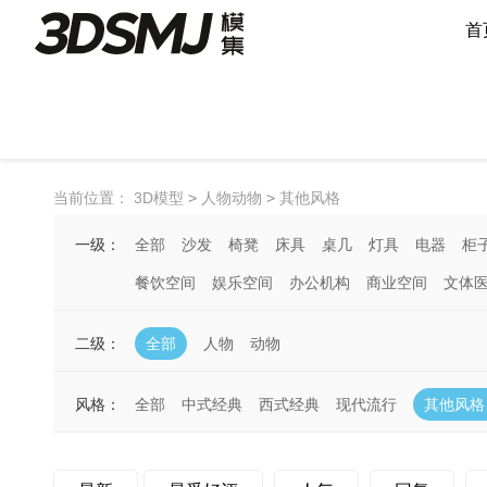
首
当前位置：
3D模型
>
人物动物
>
其他风格
一级：
全部
沙发
椅凳
床具
桌几
灯具
电器
柜
餐饮空间
娱乐空间
办公机构
商业空间
文体
二级：
全部
人物
动物
风格：
全部
中式经典
西式经典
现代流行
其他风格