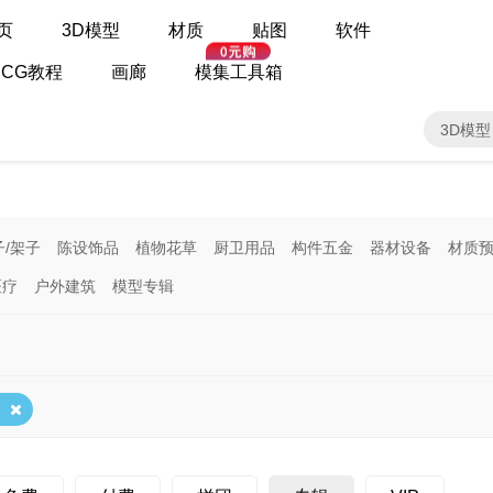
页
3D模型
材质
贴图
软件
CG教程
画廊
模集工具箱
3D模型
子/架子
陈设饰品
植物花草
厨卫用品
构件五金
器材设备
材质
医疗
户外建筑
模型专辑