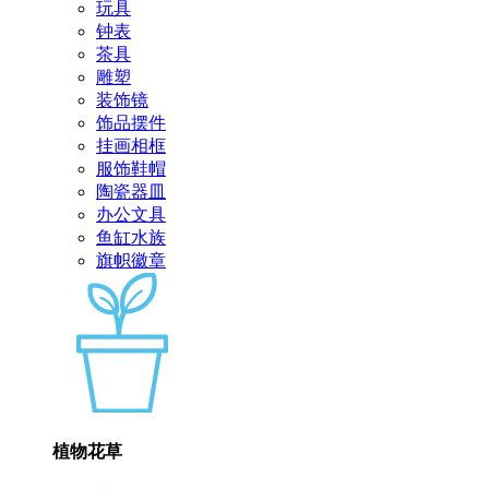
玩具
钟表
茶具
雕塑
装饰镜
饰品摆件
挂画相框
服饰鞋帽
陶瓷器皿
办公文具
鱼缸水族
旗帜徽章
植物花草