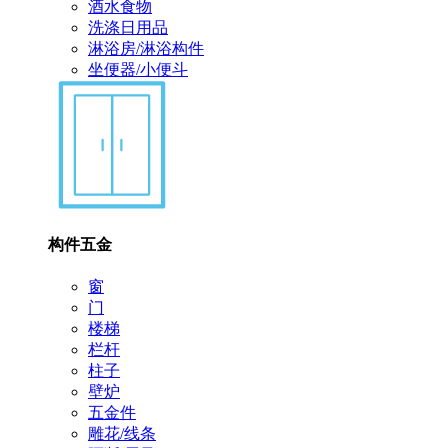
酒水食物
洗涤日用品
淋浴房/淋浴构件
坐便器/小便斗
构件五金
窗
门
楼梯
栏杆
柱子
壁炉
五金件
雕花/线条