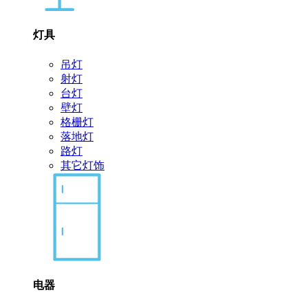
灯具
吊灯
射灯
台灯
壁灯
格栅灯
落地灯
路灯
其它灯饰
电器