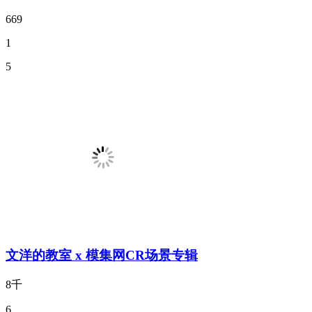
669
1
5
文洋的教室 x 模集网CR场景专辑
8千
6