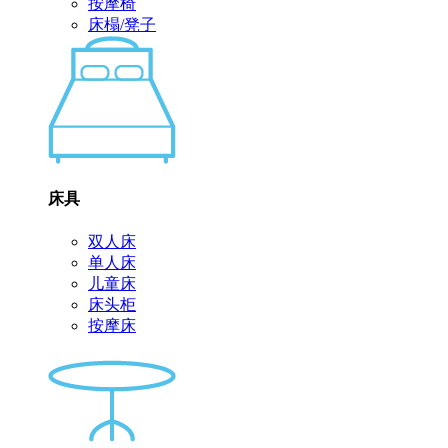
按摩椅
床榻/凳子
床具
双人床
单人床
儿童床
床头柜
按摩床