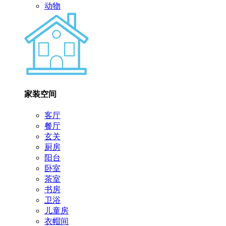
动物
家装空间
客厅
餐厅
玄关
厨房
阳台
卧室
茶室
书房
卫浴
儿童房
衣帽间