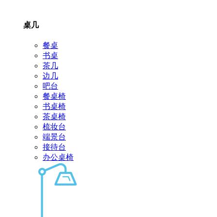
桌几
餐桌
书桌
茶几
边几
吧台
餐桌椅
书桌椅
茶桌椅
梳妆台
端景台
接待台
办公桌椅