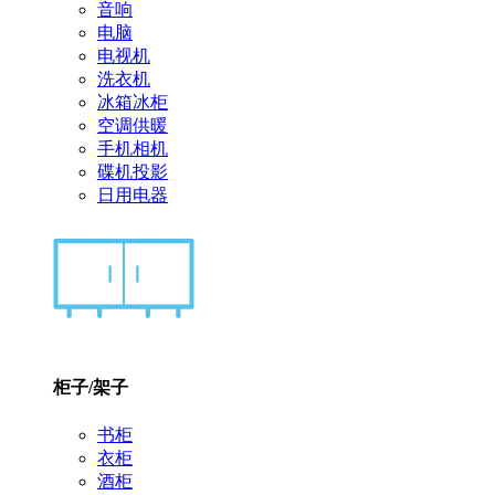
音响
电脑
电视机
洗衣机
冰箱冰柜
空调供暖
手机相机
碟机投影
日用电器
柜子/架子
书柜
衣柜
酒柜