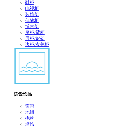
鞋柜
电视柜
装饰架
储物柜
博古架
吊柜/壁柜
展柜/货架
边柜/玄关柜
陈设饰品
窗帘
地毯
抱枕
墙饰