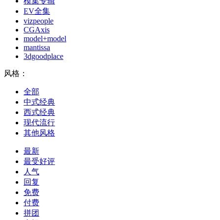
模集专辑
EV全集
vizpeople
CGAxis
model+model
mantissa
3dgoodplace
风格：
全部
中式经典
西式经典
现代流行
其他风格
最新
最受好评
人气
回复
免费
付费
拼团