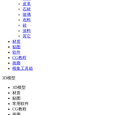
皮革
石材
玻璃
布料
砖
涂料
其它
材质
贴图
软件
CG教程
画廊
模集工具箱
3D模型
3D模型
材质
贴图
常用软件
CG教程
画廊