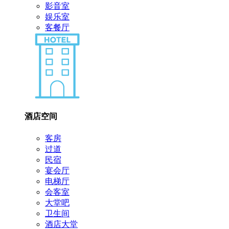
影音室
娱乐室
客餐厅
酒店空间
客房
过道
民宿
宴会厅
电梯厅
会客室
大堂吧
卫生间
酒店大堂