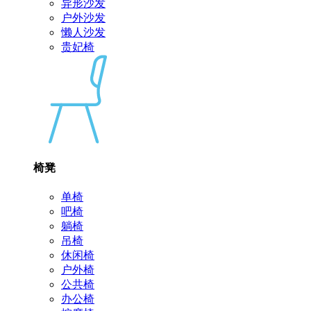
异形沙发
户外沙发
懒人沙发
贵妃椅
椅凳
单椅
吧椅
躺椅
吊椅
休闲椅
户外椅
公共椅
办公椅