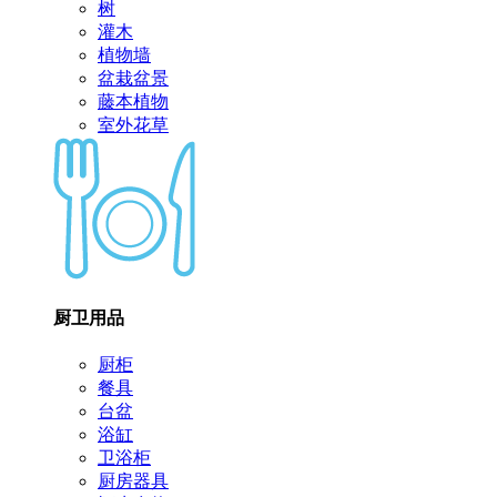
树
灌木
植物墙
盆栽盆景
藤本植物
室外花草
厨卫用品
厨柜
餐具
台盆
浴缸
卫浴柜
厨房器具