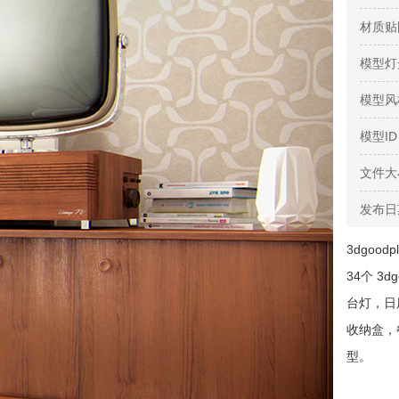
材质贴
模型灯
模型风
模型ID
文件大
发布日
3dgoodpl
34个 3
台灯，日
收纳盒，
型。