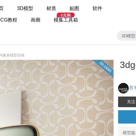
页
3D模型
材质
贴图
软件
CG教程
画廊
模集工具箱
3D模型
网站室内家具模型合辑
3d
ID:14261
月
模型版