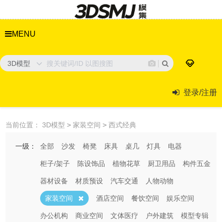
MENU
3D模型
登录/注册
当前位置：
3D模型
>
家装空间
>
西式经典
一级：
全部
沙发
椅凳
床具
桌几
灯具
电器
柜子/架子
陈设饰品
植物花草
厨卫用品
构件五金
器材设备
材质预设
汽车交通
人物动物
家装空间
酒店空间
餐饮空间
娱乐空间
办公机构
商业空间
文体医疗
户外建筑
模型专辑