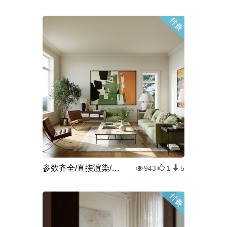
参数齐全/直接渲染/法式客厅
943
1
5