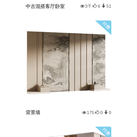
中古混搭客厅卧室
3千
6
51
背景墙
175
0
0