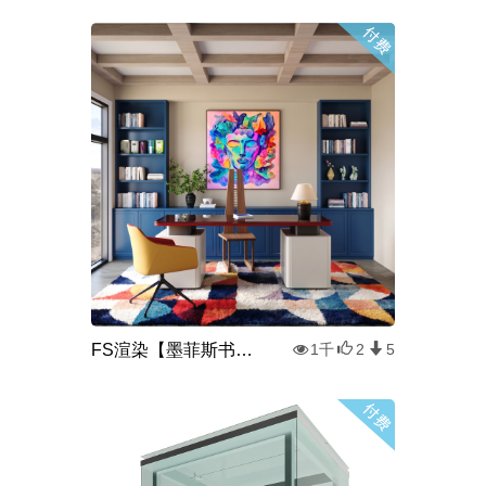
FS渲染【墨菲斯书房】
1千
2
5