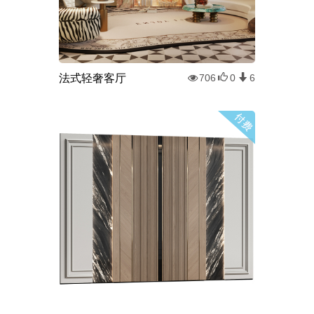
法式轻奢客厅
706
0
6