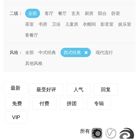
二级：
全部
客厅
餐厅
玄关
厨房
阳台
卧室
茶室
书房
卫浴
儿童房
衣帽间
影音室
娱乐室
客餐厅
风格：
全部
中式经典
西式经典
现代流行
其他风格
最新
最受好评
人气
回复
免费
付费
拼团
专辑
VIP
所有