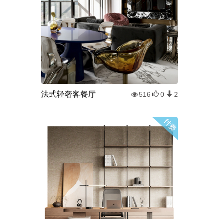
法式轻奢客餐厅
516
0
2