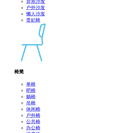
异形沙发
户外沙发
懒人沙发
贵妃椅
椅凳
单椅
吧椅
躺椅
吊椅
休闲椅
户外椅
公共椅
办公椅