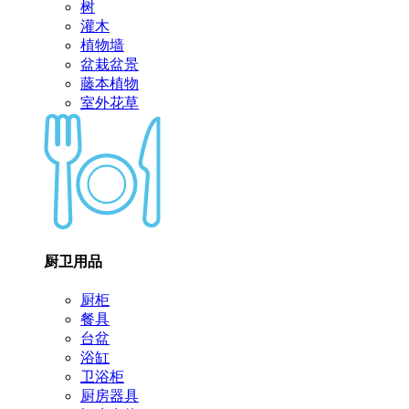
树
灌木
植物墙
盆栽盆景
藤本植物
室外花草
厨卫用品
厨柜
餐具
台盆
浴缸
卫浴柜
厨房器具