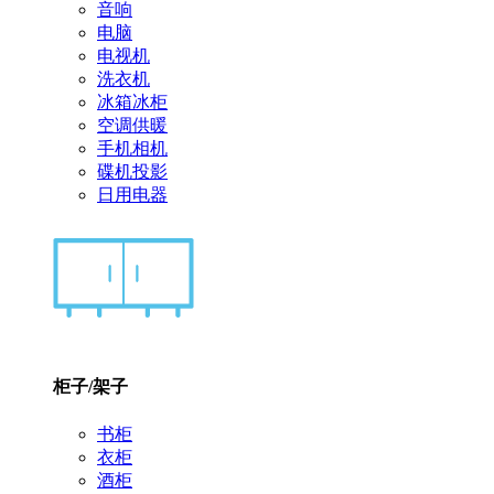
音响
电脑
电视机
洗衣机
冰箱冰柜
空调供暖
手机相机
碟机投影
日用电器
柜子/架子
书柜
衣柜
酒柜