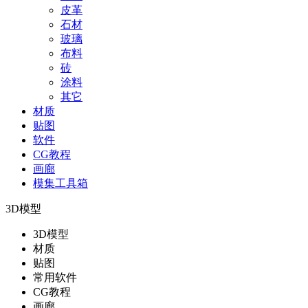
皮革
石材
玻璃
布料
砖
涂料
其它
材质
贴图
软件
CG教程
画廊
模集工具箱
3D模型
3D模型
材质
贴图
常用软件
CG教程
画廊