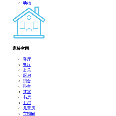
动物
家装空间
客厅
餐厅
玄关
厨房
阳台
卧室
茶室
书房
卫浴
儿童房
衣帽间