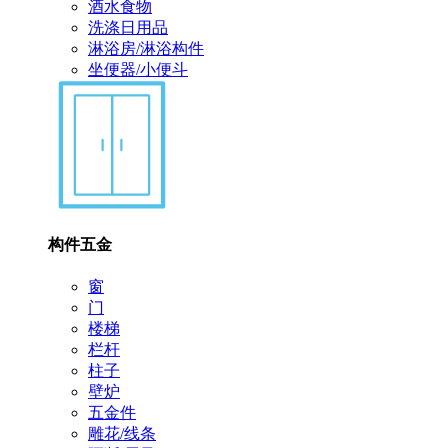
酒水食物
洗涤日用品
淋浴房/淋浴构件
坐便器/小便斗
构件五金
窗
门
楼梯
栏杆
柱子
壁炉
五金件
雕花/线条