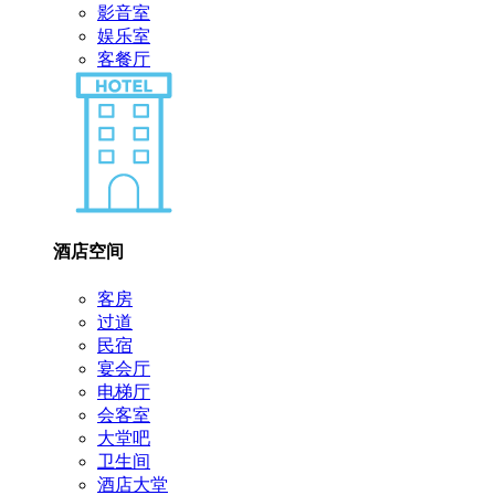
影音室
娱乐室
客餐厅
酒店空间
客房
过道
民宿
宴会厅
电梯厅
会客室
大堂吧
卫生间
酒店大堂