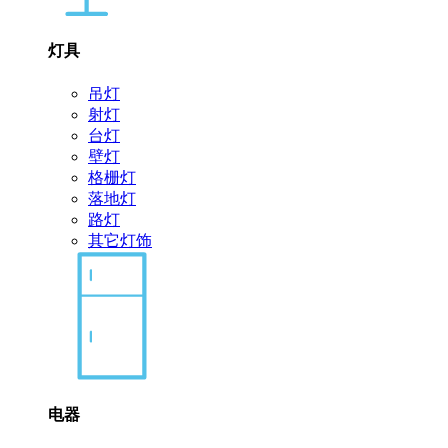
灯具
吊灯
射灯
台灯
壁灯
格栅灯
落地灯
路灯
其它灯饰
电器