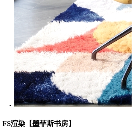
FS渲染【墨菲斯书房】