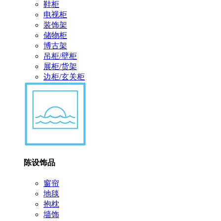
鞋柜
电视柜
装饰架
储物柜
博古架
吊柜/壁柜
展柜/货架
边柜/玄关柜
陈设饰品
窗帘
地毯
抱枕
墙饰