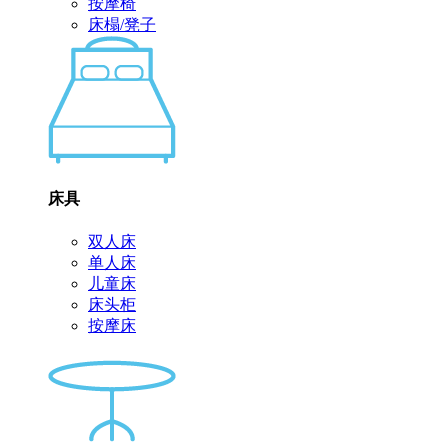
按摩椅
床榻/凳子
床具
双人床
单人床
儿童床
床头柜
按摩床