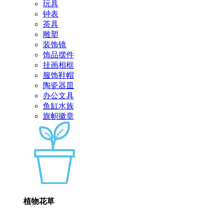
玩具
钟表
茶具
雕塑
装饰镜
饰品摆件
挂画相框
服饰鞋帽
陶瓷器皿
办公文具
鱼缸水族
旗帜徽章
植物花草