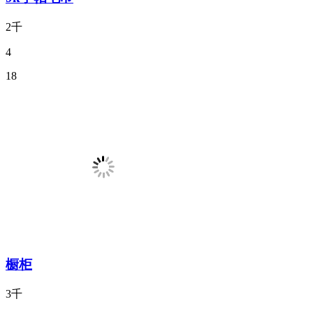
2千
4
18
橱柜
3千