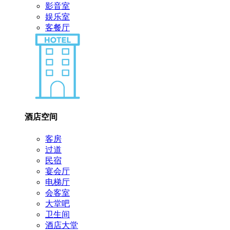
影音室
娱乐室
客餐厅
酒店空间
客房
过道
民宿
宴会厅
电梯厅
会客室
大堂吧
卫生间
酒店大堂