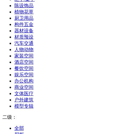
陈设饰品
植物花草
厨卫用品
构件五金
器材设备
材质预设
汽车交通
人物动物
家装空间
酒店空间
餐饮空间
娱乐空间
办公机构
商业空间
文体医疗
户外建筑
模型专辑
二级：
全部