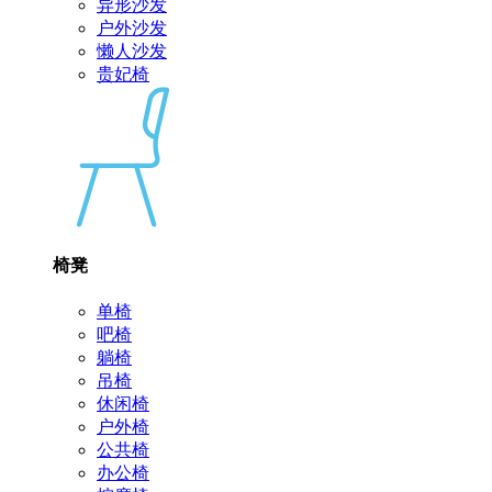
异形沙发
户外沙发
懒人沙发
贵妃椅
椅凳
单椅
吧椅
躺椅
吊椅
休闲椅
户外椅
公共椅
办公椅