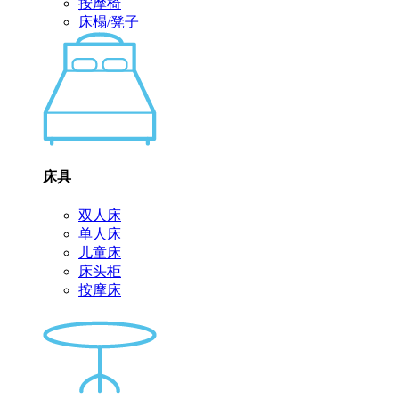
按摩椅
床榻/凳子
床具
双人床
单人床
儿童床
床头柜
按摩床