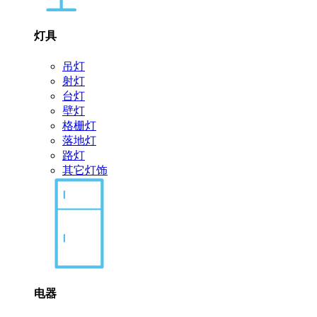
灯具
吊灯
射灯
台灯
壁灯
格栅灯
落地灯
路灯
其它灯饰
电器