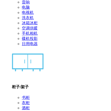
音响
电脑
电视机
洗衣机
冰箱冰柜
空调供暖
手机相机
碟机投影
日用电器
柜子/架子
书柜
衣柜
酒柜