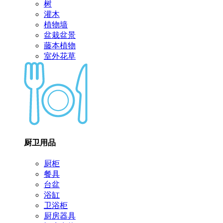
树
灌木
植物墙
盆栽盆景
藤本植物
室外花草
厨卫用品
厨柜
餐具
台盆
浴缸
卫浴柜
厨房器具