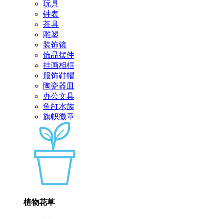
玩具
钟表
茶具
雕塑
装饰镜
饰品摆件
挂画相框
服饰鞋帽
陶瓷器皿
办公文具
鱼缸水族
旗帜徽章
植物花草