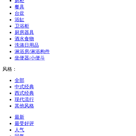
厨柜
餐具
台盆
浴缸
卫浴柜
厨房器具
酒水食物
洗涤日用品
淋浴房/淋浴构件
坐便器/小便斗
风格：
全部
中式经典
西式经典
现代流行
其他风格
最新
最受好评
人气