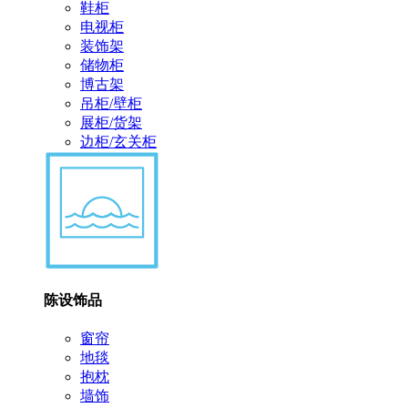
鞋柜
电视柜
装饰架
储物柜
博古架
吊柜/壁柜
展柜/货架
边柜/玄关柜
陈设饰品
窗帘
地毯
抱枕
墙饰