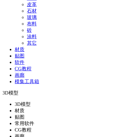
皮革
石材
玻璃
布料
砖
涂料
其它
材质
贴图
软件
CG教程
画廊
模集工具箱
3D模型
3D模型
材质
贴图
常用软件
CG教程
画廊