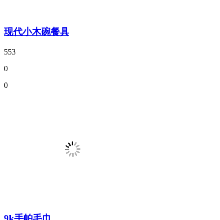
现代小木碗餐具
553
0
0
9k手帕毛巾