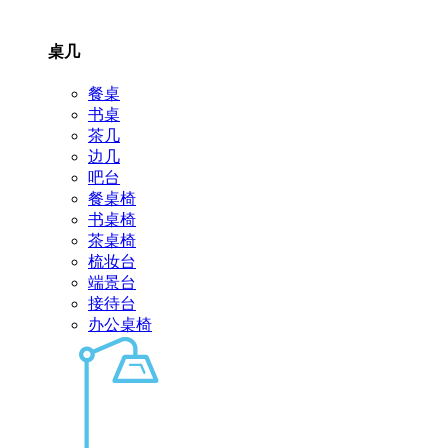
桌几
餐桌
书桌
茶几
边几
吧台
餐桌椅
书桌椅
茶桌椅
梳妆台
端景台
接待台
办公桌椅