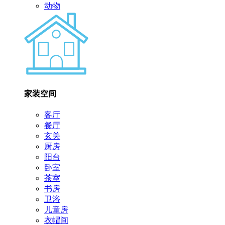
动物
家装空间
客厅
餐厅
玄关
厨房
阳台
卧室
茶室
书房
卫浴
儿童房
衣帽间