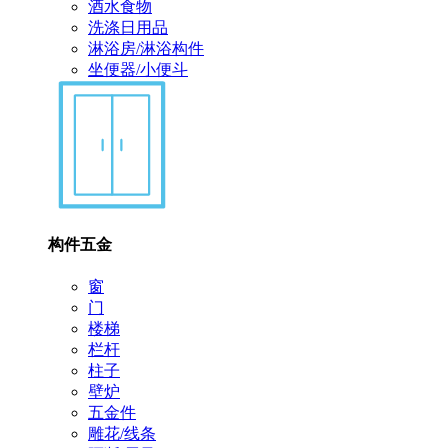
酒水食物
洗涤日用品
淋浴房/淋浴构件
坐便器/小便斗
构件五金
窗
门
楼梯
栏杆
柱子
壁炉
五金件
雕花/线条