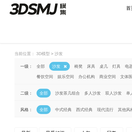
首
当前位置：
3D模型
>
沙发
一级：
全部
沙发
椅凳
床具
桌几
灯具
电
餐饮空间
娱乐空间
办公机构
商业空间
文体
二级：
全部
沙发茶几组合
多人沙发
双人沙发
单
风格：
全部
中式经典
西式经典
现代流行
其他风