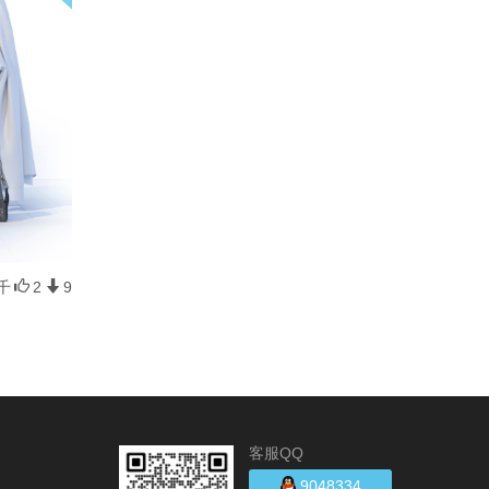
千
2
9
客服QQ
9048334