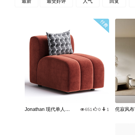
最新
最受好评
人气
回复
Jonathan 现代单人沙发
651
0
1