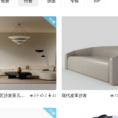
免费
付费
拼团
专辑
VIP
侘寂风布艺沙发茶几组合
现代皮革沙发
3千
2
42
7