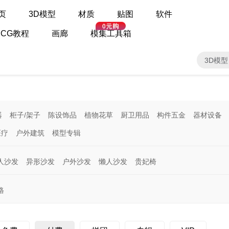
页
3D模型
材质
贴图
软件
CG教程
画廊
模集工具箱
3D模型
器
柜子/架子
陈设饰品
植物花草
厨卫用品
构件五金
器材设备
医疗
户外建筑
模型专辑
人沙发
异形沙发
户外沙发
懒人沙发
贵妃椅
格