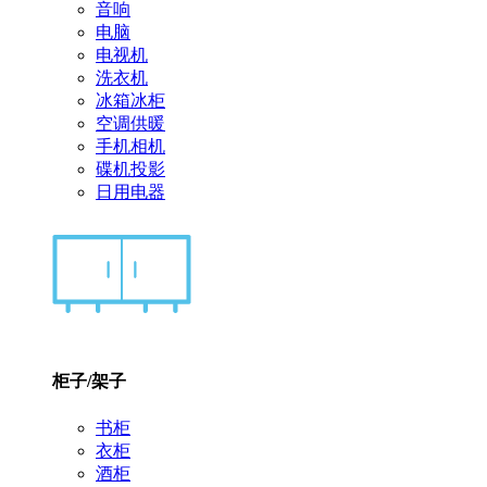
音响
电脑
电视机
洗衣机
冰箱冰柜
空调供暖
手机相机
碟机投影
日用电器
柜子/架子
书柜
衣柜
酒柜