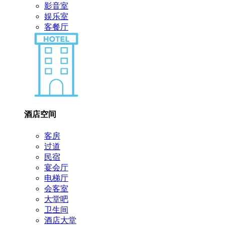
影音室
娱乐室
客餐厅
酒店空间
客房
过道
民宿
宴会厅
电梯厅
会客室
大堂吧
卫生间
酒店大堂