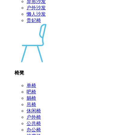
异形沙发
户外沙发
懒人沙发
贵妃椅
椅凳
单椅
吧椅
躺椅
吊椅
休闲椅
户外椅
公共椅
办公椅