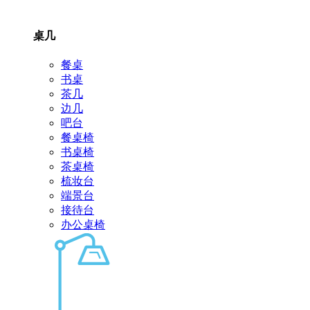
桌几
餐桌
书桌
茶几
边几
吧台
餐桌椅
书桌椅
茶桌椅
梳妆台
端景台
接待台
办公桌椅