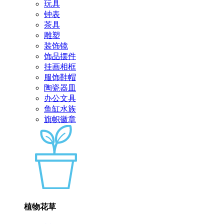
玩具
钟表
茶具
雕塑
装饰镜
饰品摆件
挂画相框
服饰鞋帽
陶瓷器皿
办公文具
鱼缸水族
旗帜徽章
植物花草