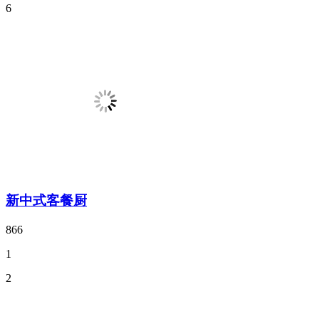
6
新中式客餐厨
866
1
2