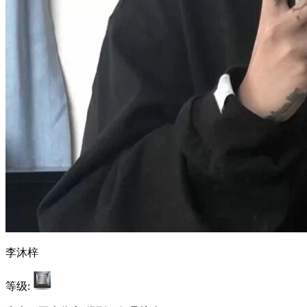
李沐梓
等级: