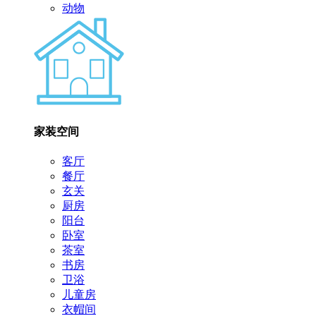
动物
家装空间
客厅
餐厅
玄关
厨房
阳台
卧室
茶室
书房
卫浴
儿童房
衣帽间