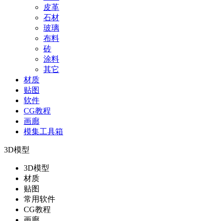
皮革
石材
玻璃
布料
砖
涂料
其它
材质
贴图
软件
CG教程
画廊
模集工具箱
3D模型
3D模型
材质
贴图
常用软件
CG教程
画廊