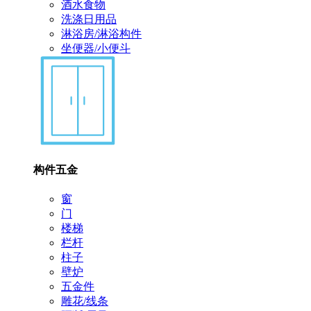
酒水食物
洗涤日用品
淋浴房/淋浴构件
坐便器/小便斗
构件五金
窗
门
楼梯
栏杆
柱子
壁炉
五金件
雕花/线条