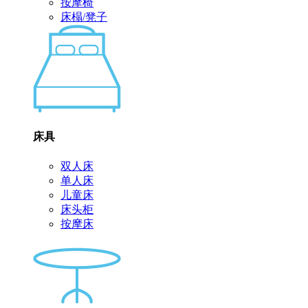
按摩椅
床榻/凳子
床具
双人床
单人床
儿童床
床头柜
按摩床