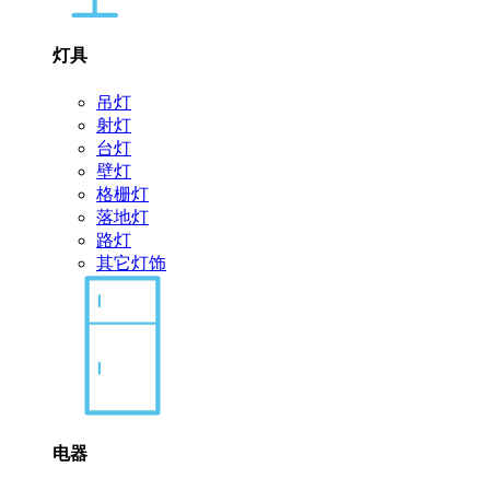
灯具
吊灯
射灯
台灯
壁灯
格栅灯
落地灯
路灯
其它灯饰
电器