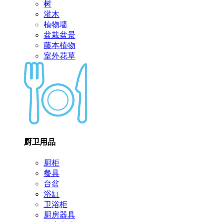
树
灌木
植物墙
盆栽盆景
藤本植物
室外花草
厨卫用品
厨柜
餐具
台盆
浴缸
卫浴柜
厨房器具