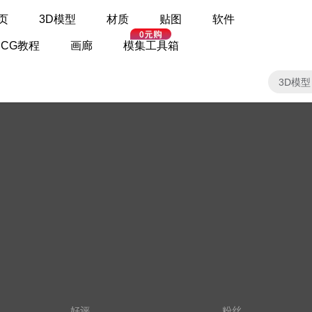
页
3D模型
材质
贴图
软件
CG教程
画廊
模集工具箱
3D模型
好评
粉丝