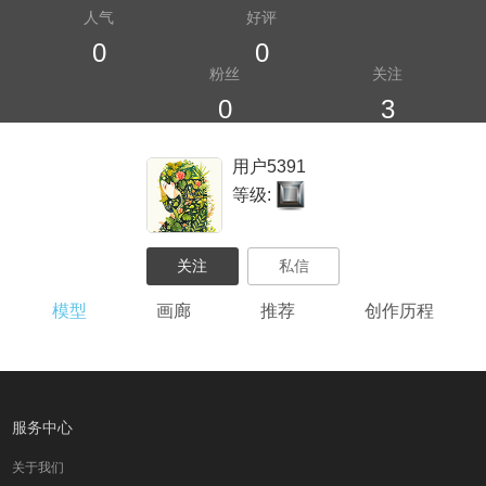
人气
好评
0
0
粉丝
关注
0
3
用户5391
等级:
模型
画廊
推荐
创作历程
服务中心
关于我们