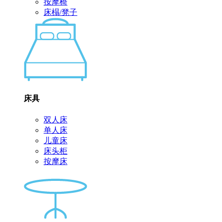
按摩椅
床榻/凳子
床具
双人床
单人床
儿童床
床头柜
按摩床