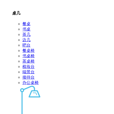
桌几
餐桌
书桌
茶几
边几
吧台
餐桌椅
书桌椅
茶桌椅
梳妆台
端景台
接待台
办公桌椅