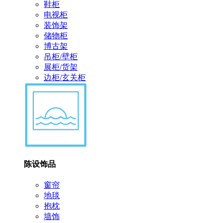
鞋柜
电视柜
装饰架
储物柜
博古架
吊柜/壁柜
展柜/货架
边柜/玄关柜
陈设饰品
窗帘
地毯
抱枕
墙饰