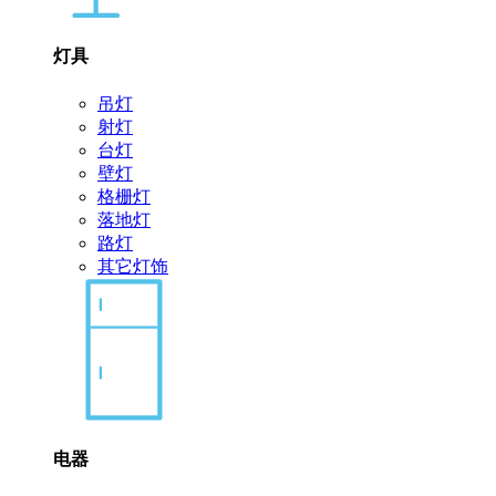
灯具
吊灯
射灯
台灯
壁灯
格栅灯
落地灯
路灯
其它灯饰
电器