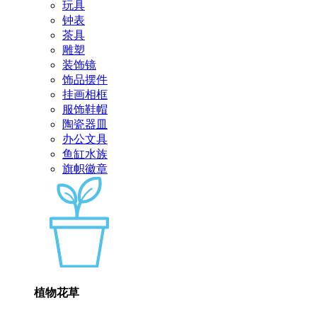
玩具
钟表
茶具
雕塑
装饰镜
饰品摆件
挂画相框
服饰鞋帽
陶瓷器皿
办公文具
鱼缸水族
旗帜徽章
植物花草