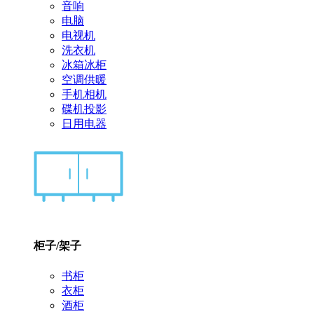
音响
电脑
电视机
洗衣机
冰箱冰柜
空调供暖
手机相机
碟机投影
日用电器
柜子/架子
书柜
衣柜
酒柜