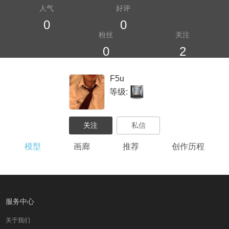
人气
好评
0
0
粉丝
关注
0
2
⁣ ⁠​​⁣F5u
等级:
模型
画廊
推荐
创作历程
服务中心
关于我们