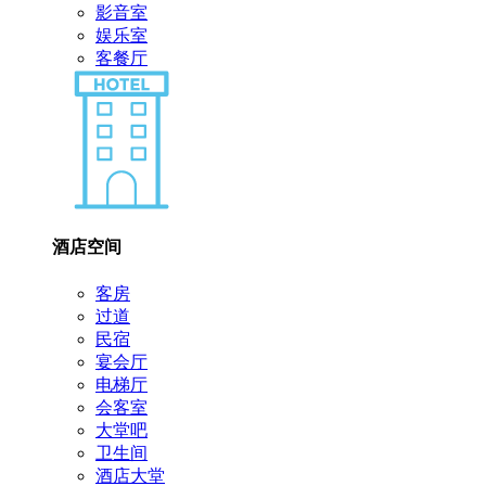
影音室
娱乐室
客餐厅
酒店空间
客房
过道
民宿
宴会厅
电梯厅
会客室
大堂吧
卫生间
酒店大堂