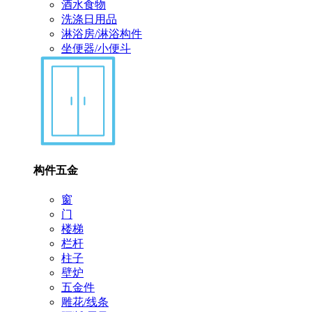
酒水食物
洗涤日用品
淋浴房/淋浴构件
坐便器/小便斗
构件五金
窗
门
楼梯
栏杆
柱子
壁炉
五金件
雕花/线条