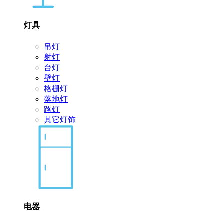
灯具
吊灯
射灯
台灯
壁灯
格栅灯
落地灯
路灯
其它灯饰
电器