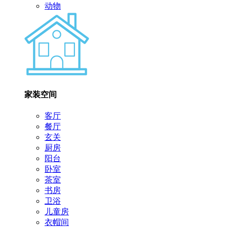
动物
家装空间
客厅
餐厅
玄关
厨房
阳台
卧室
茶室
书房
卫浴
儿童房
衣帽间