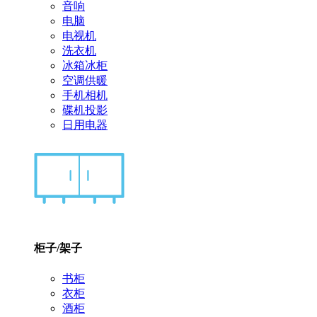
音响
电脑
电视机
洗衣机
冰箱冰柜
空调供暖
手机相机
碟机投影
日用电器
柜子/架子
书柜
衣柜
酒柜