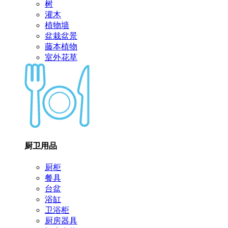
树
灌木
植物墙
盆栽盆景
藤本植物
室外花草
厨卫用品
厨柜
餐具
台盆
浴缸
卫浴柜
厨房器具