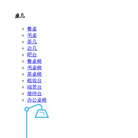
桌几
餐桌
书桌
茶几
边几
吧台
餐桌椅
书桌椅
茶桌椅
梳妆台
端景台
接待台
办公桌椅