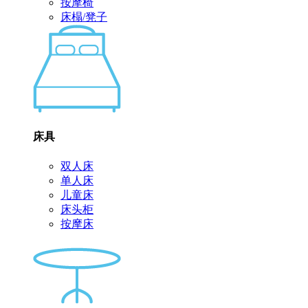
按摩椅
床榻/凳子
床具
双人床
单人床
儿童床
床头柜
按摩床