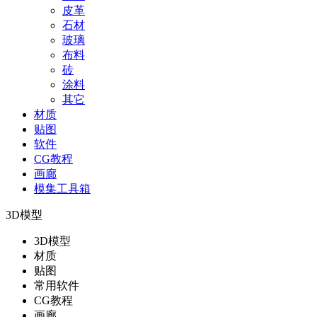
皮革
石材
玻璃
布料
砖
涂料
其它
材质
贴图
软件
CG教程
画廊
模集工具箱
3D模型
3D模型
材质
贴图
常用软件
CG教程
画廊