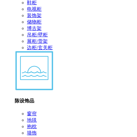
鞋柜
电视柜
装饰架
储物柜
博古架
吊柜/壁柜
展柜/货架
边柜/玄关柜
陈设饰品
窗帘
地毯
抱枕
墙饰