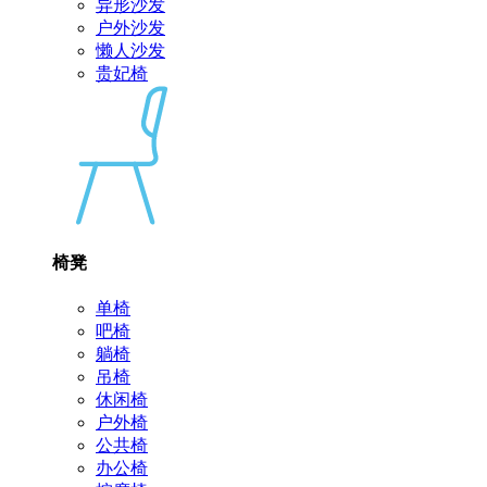
异形沙发
户外沙发
懒人沙发
贵妃椅
椅凳
单椅
吧椅
躺椅
吊椅
休闲椅
户外椅
公共椅
办公椅