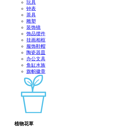
玩具
钟表
茶具
雕塑
装饰镜
饰品摆件
挂画相框
服饰鞋帽
陶瓷器皿
办公文具
鱼缸水族
旗帜徽章
植物花草