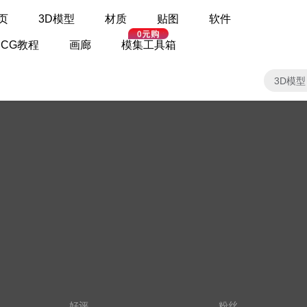
页
3D模型
材质
贴图
软件
CG教程
画廊
模集工具箱
3D模型
好评
粉丝