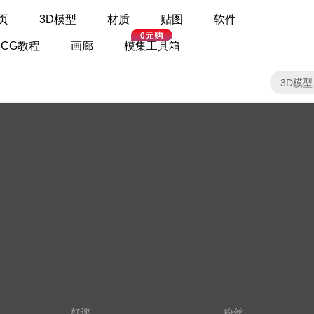
页
3D模型
材质
贴图
软件
CG教程
画廊
模集工具箱
3D模型
好评
粉丝