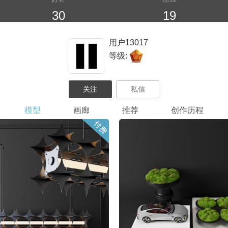
30
19
用户13017
等级:
模型
画廊
推荐
创作历程