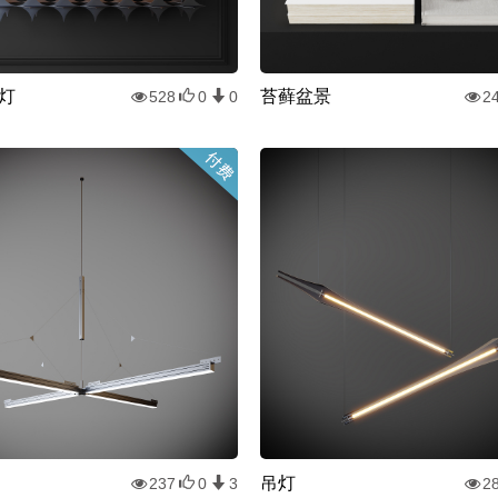
灯
苔藓盆景
528
0
0
2
吊灯
237
0
3
2