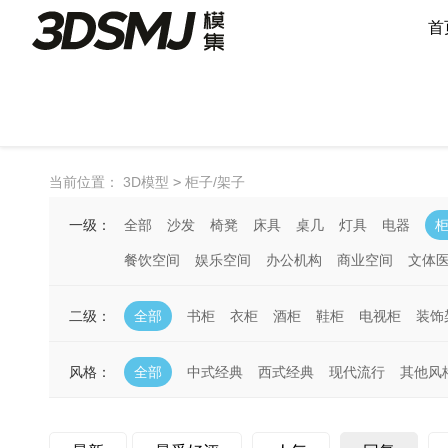
首
当前位置：
3D模型
>
柜子/架子
一级：
全部
沙发
椅凳
床具
桌几
灯具
电器
柜
餐饮空间
娱乐空间
办公机构
商业空间
文体
二级：
全部
书柜
衣柜
酒柜
鞋柜
电视柜
装饰
风格：
全部
中式经典
西式经典
现代流行
其他风