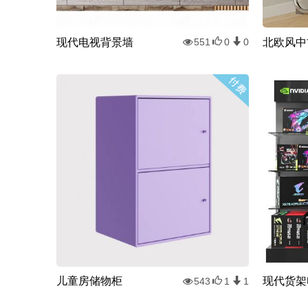
现代电视背景墙
551
0
0
儿童房储物柜
现代货架
543
1
1