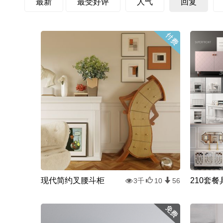
最新
最受好评
人气
回复
现代简约叉腰斗柜
3千
10
56