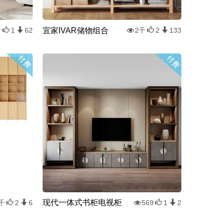
宜家IVAR储物组合
千
1
62
2千
2
133
现代一体式书柜电视柜
千
2
6
569
1
2