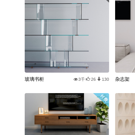
玻璃书柜
杂志架
3千
26
130