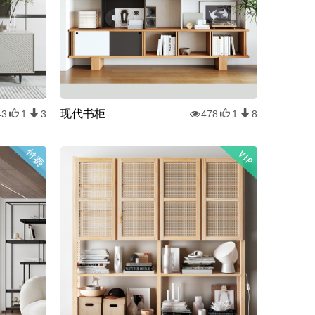
现代书柜
43
1
3
478
1
8