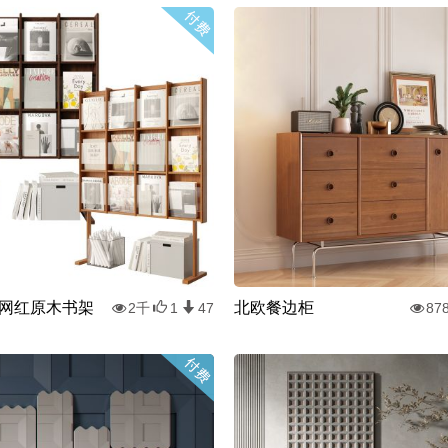
网红原木书架
北欧餐边柜
2千
1
47
87