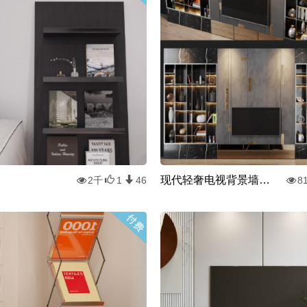
现代轻奢电视背景墙组合
2千
1
46
8