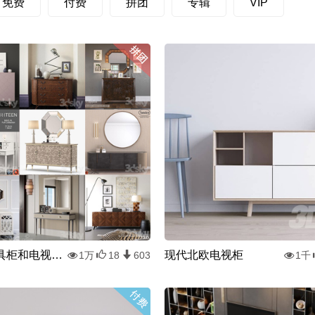
免费
付费
拼团
专辑
VIP
210套餐具柜和电视柜组合
现代北欧电视柜
1万
18
603
1千