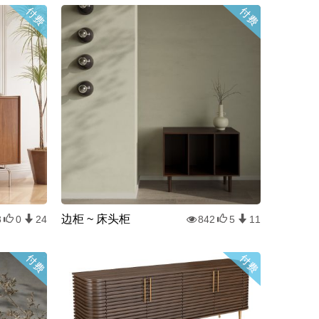
边柜 ~ 床头柜
8
0
24
842
5
11