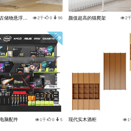
北欧风中古储物悬浮小边柜
颜值超高的猫爬架
2千
0
96
2
电脑配件
现代实木酒柜
1千
0
5
1