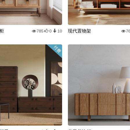
柜
现代置物架
785
0
10
7