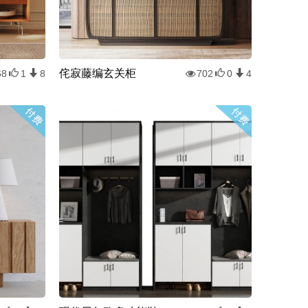
侘寂藤编玄关柜
68
1
8
702
0
4