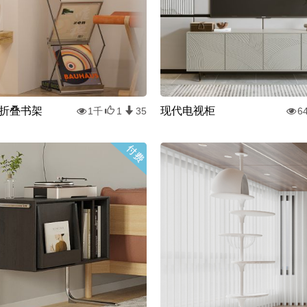
折叠书架
现代电视柜
1千
1
35
6