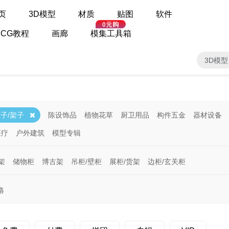
页
3D模型
材质
贴图
软件
CG教程
画廊
模集工具箱
3D模型
子/架子
陈设饰品
植物花草
厨卫用品
构件五金
器材设备
医疗
户外建筑
模型专辑
架
储物柜
博古架
吊柜/壁柜
展柜/货架
边柜/玄关柜
格