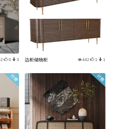
边柜储物柜
52
0
3
442
1
1