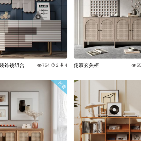
装饰镜组合
侘寂玄关柜
754
2
4
5