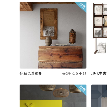
侘寂风造型柜
现代中古
2千
0
18