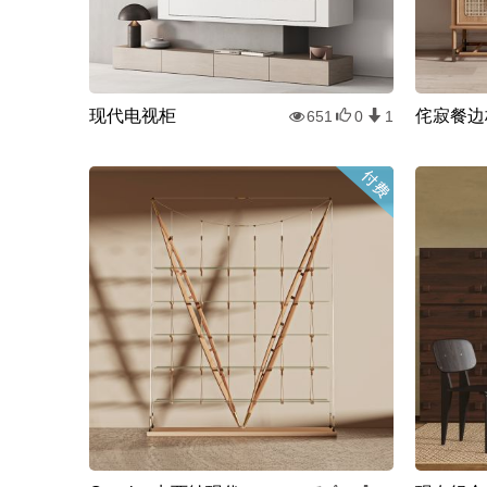
现代电视柜
侘寂餐边
651
0
1