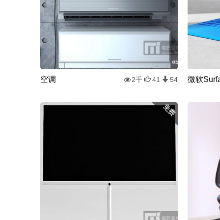
空调
微软Surfa
2千
41
54