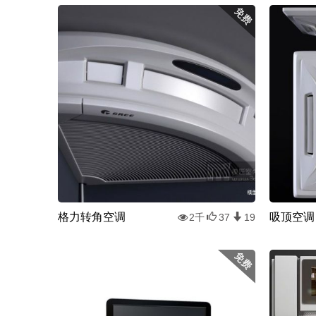
格力转角空调
吸顶空调
2千
37
19