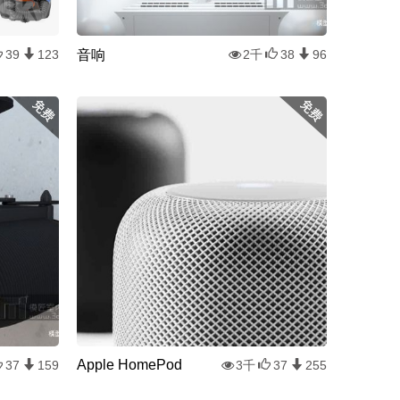
音响
39
123
2千
38
96
Apple HomePod
37
159
3千
37
255