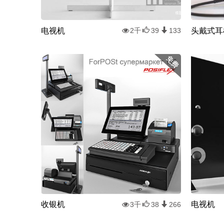
电视机
头戴式耳
2千
39
133
收银机
电视机
3千
38
266