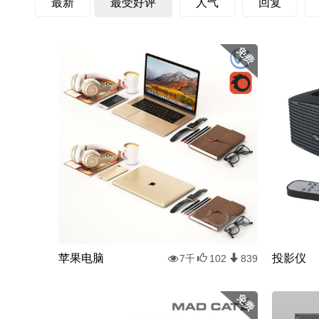
最新
最受好评
人气
回复
苹果电脑
投影仪
7千
102
839