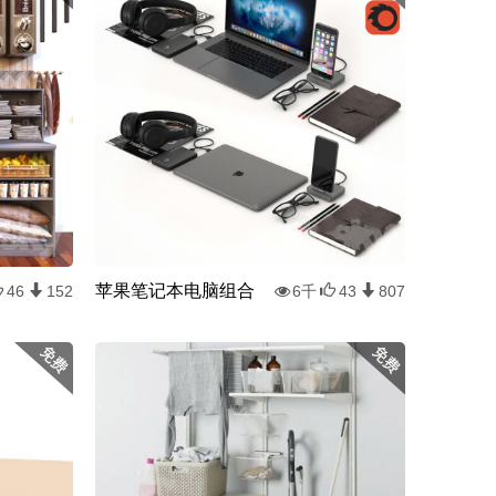
苹果笔记本电脑组合
46
152
6千
43
807