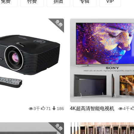
免费
付费
拼团
专辑
VIP
4K超高清智能电视机
3千
71
186
4千