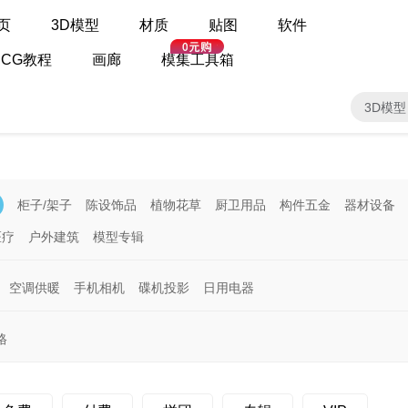
页
3D模型
材质
贴图
软件
CG教程
画廊
模集工具箱
3D模型
柜子/架子
陈设饰品
植物花草
厨卫用品
构件五金
器材设备
医疗
户外建筑
模型专辑
空调供暖
手机相机
碟机投影
日用电器
格