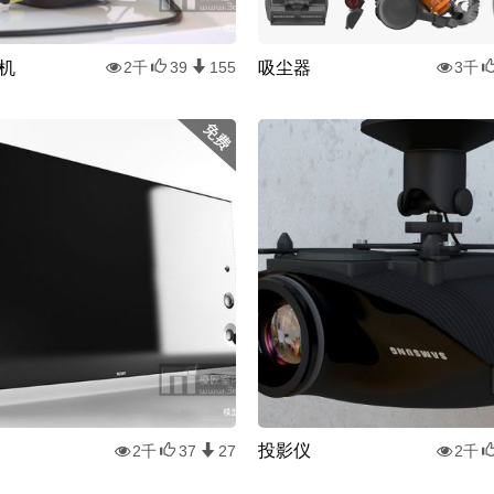
机
吸尘器
2千
39
155
3千
投影仪
2千
37
27
2千