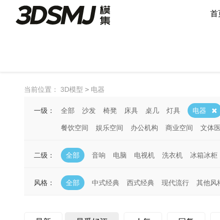
首
当前位置：
3D模型
>
电器
一级：
全部
沙发
椅凳
床具
桌几
灯具
电器
餐饮空间
娱乐空间
办公机构
商业空间
文体
二级：
全部
音响
电脑
电视机
洗衣机
冰箱冰柜
风格：
全部
中式经典
西式经典
现代流行
其他风