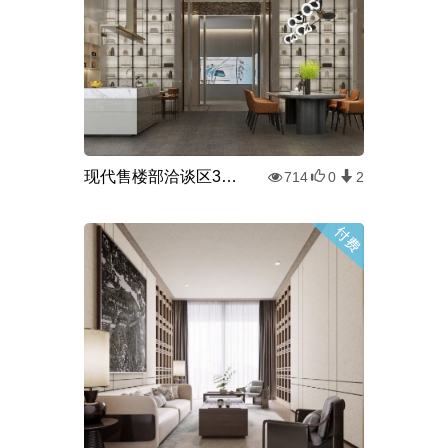
现代售楼部洽谈区3d模型
714
0
2