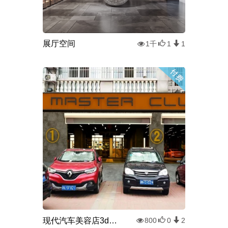
展厅空间
1千
1
1
现代汽车美容店3d模型
800
0
2