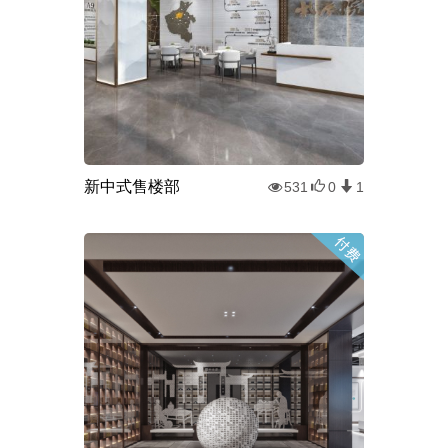
新中式售楼部
531
0
1