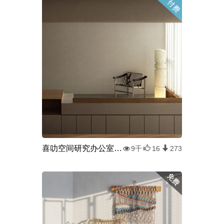
喜叻空间研究办公室实景临摹
9千
16
273