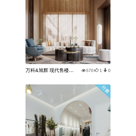
万科&旭辉 现代售楼处休息区
570
1
0