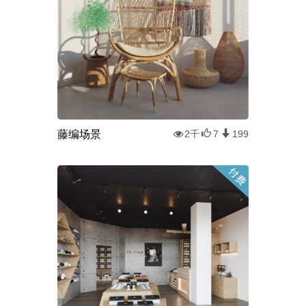
藤编场景
2千
7
199