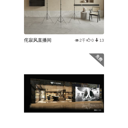
侘寂风直播间
2千
0
13