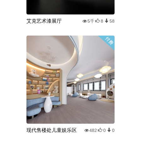
艾克艺术漆展厅
5千
8
58
现代售楼处儿童娱乐区
482
0
0