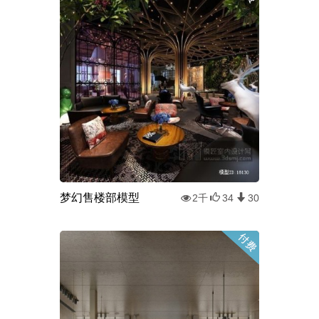
梦幻售楼部模型
2千
34
30