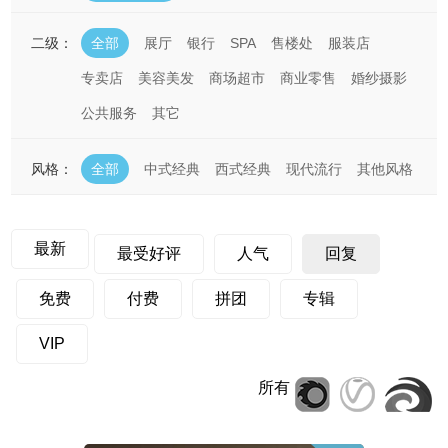
二级：
全部
展厅
银行
SPA
售楼处
服装店
专卖店
美容美发
商场超市
商业零售
婚纱摄影
公共服务
其它
风格：
全部
中式经典
西式经典
现代流行
其他风格
最新
最受好评
人气
回复
免费
付费
拼团
专辑
VIP
所有