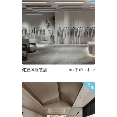
侘寂风服装店
2千
0
12