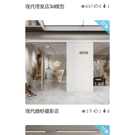
现代理发店3d模型
637
0
1
现代婚纱摄影店
1千
1
8