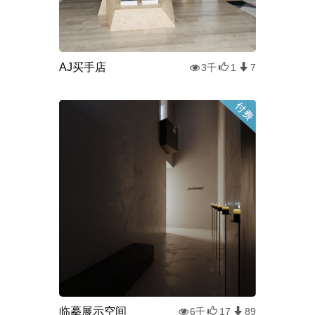
AJ买手店
3千
1
7
临摹展示空间
6千
17
89