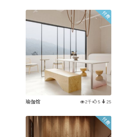
瑜伽馆
2千
5
25