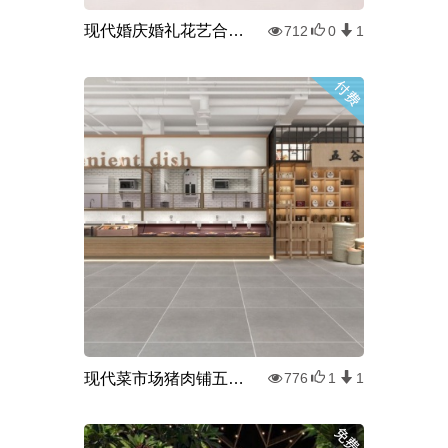
现代婚庆婚礼花艺合影区3d模型
712
0
1
现代菜市场猪肉铺五谷杂粮3d模型
776
1
1