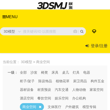
MENU
3D模型
登录/注册
当前位置：
3D模型
>
商业空间
一级：
全部
沙发
椅凳
床具
桌几
灯具
电器
柜子/架子
陈设饰品
植物花草
厨卫用品
构件五金
器材设备
材质预设
汽车交通
人物动物
家装空间
酒店空间
餐饮空间
娱乐空间
办公机构
商业空间
文体医疗
户外建筑
模型专辑