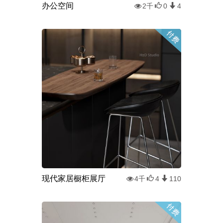
办公空间
2千
0
4
现代家居橱柜展厅
4千
4
110