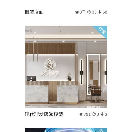
服装店面
3千
33
68
现代理发店3d模型
791
0
3