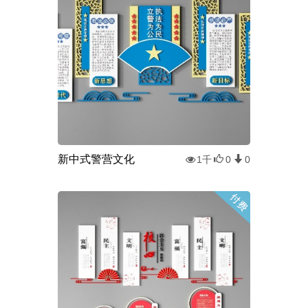
新中式警营文化
1千
0
0