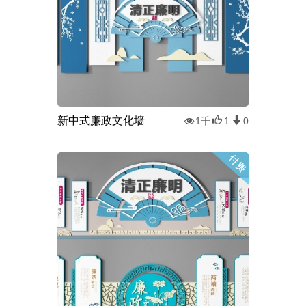
新中式廉政文化墙
1千
1
0