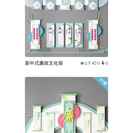
新中式廉政文化墙
1千
0
0