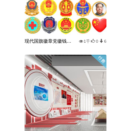
现代国旗徽章党徽钱币标志牌子勋章
1千
0
6