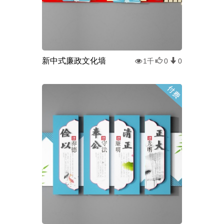
新中式廉政文化墙
1千
0
0