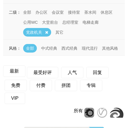
二级：
全部
办公区
会议室
接待室
茶水间
休息区
公用WC
大堂前台
总经理室
电梯走廊
党政机关
其它
风格：
全部
中式经典
西式经典
现代流行
其他风格
最新
最受好评
人气
回复
免费
付费
拼团
专辑
VIP
所有