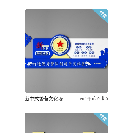
新中式警营文化墙
1千
0
0