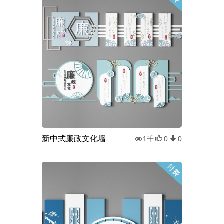
新中式廉政文化墙
1千
0
0