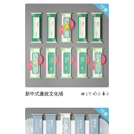
新中式廉政文化墙
1千
0
0