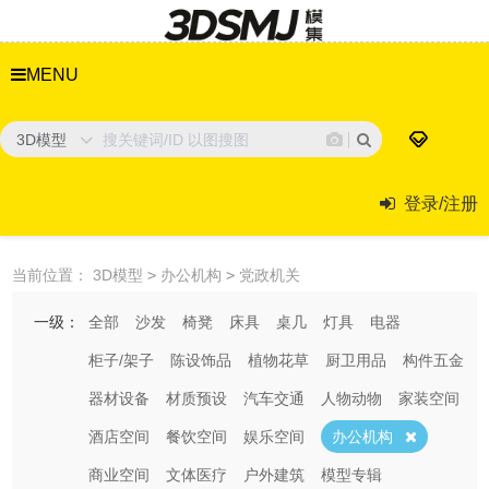
MENU
3D模型
登录/注册
当前位置：
3D模型
>
办公机构
>
党政机关
一级：
全部
沙发
椅凳
床具
桌几
灯具
电器
柜子/架子
陈设饰品
植物花草
厨卫用品
构件五金
器材设备
材质预设
汽车交通
人物动物
家装空间
酒店空间
餐饮空间
娱乐空间
办公机构
商业空间
文体医疗
户外建筑
模型专辑