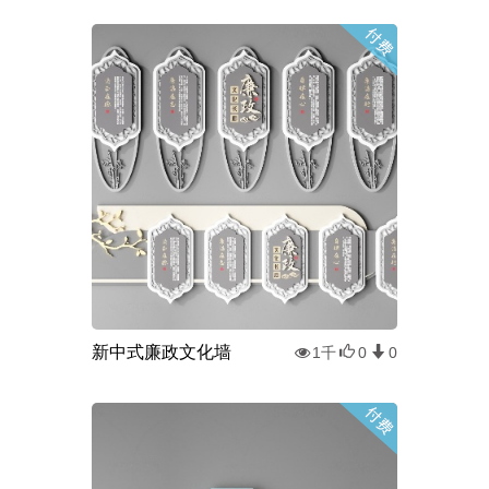
新中式廉政文化墙
1千
0
0