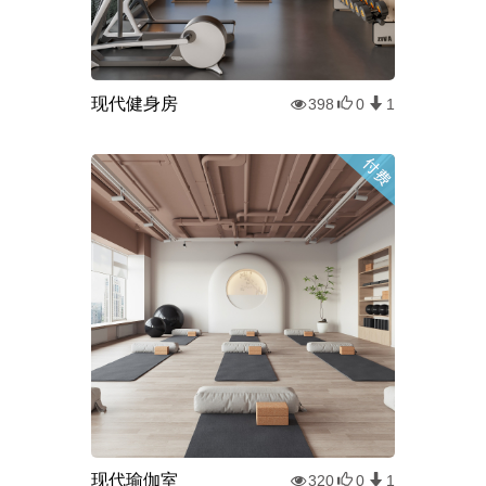
现代健身房
398
0
1
现代瑜伽室
320
0
1