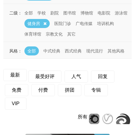
二级：
全部
学校
剧院
图书馆
博物馆
电影院
游泳馆
健身房
医院门诊
广电传媒
培训机构
体育球馆
宗教文化
其它
风格：
全部
中式经典
西式经典
现代流行
其他风格
最新
最受好评
人气
回复
免费
付费
拼团
专辑
VIP
所有