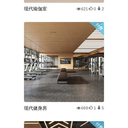
现代瑜伽室
621
0
2
现代健身房
669
1
5