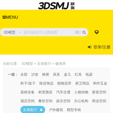
MENU
3D模型
登录/注册
当前位置：
3D模型
>
文体医疗
>
健身房
一级：
全部
沙发
椅凳
床具
桌几
灯具
电器
柜子/架子
陈设饰品
植物花草
厨卫用品
构件五金
器材设备
材质预设
汽车交通
人物动物
家装空间
酒店空间
餐饮空间
娱乐空间
办公机构
商业空间
文体医疗
户外建筑
模型专辑