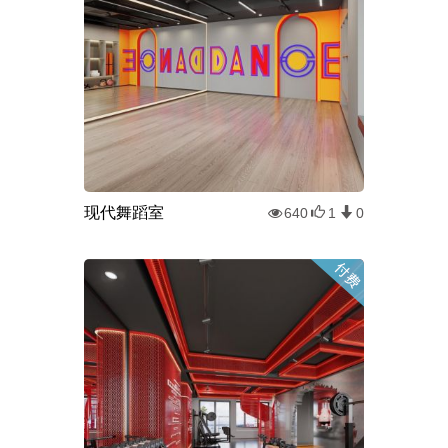
现代舞蹈室
640
1
0