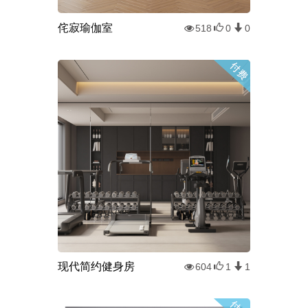
侘寂瑜伽室
518
0
0
现代简约健身房
604
1
1