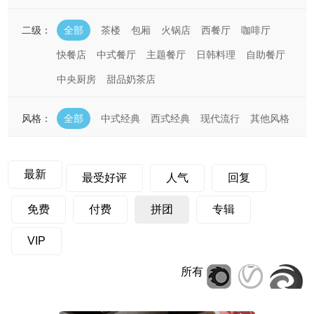
二级：
全部
茶楼
包厢
火锅店
西餐厅
咖啡厅
快餐店
中式餐厅
主题餐厅
日韩料理
自助餐厅
中央厨房
甜品奶茶店
风格：
全部
中式经典
西式经典
现代流行
其他风格
最新
最受好评
人气
回复
免费
付费
拼团
专辑
VIP
所有