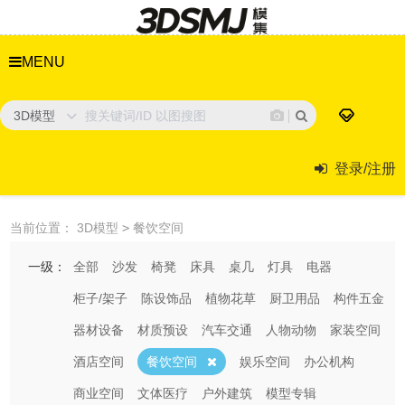
MENU
3D模型
登录/注册
当前位置：
3D模型
>
餐饮空间
一级：
全部
沙发
椅凳
床具
桌几
灯具
电器
柜子/架子
陈设饰品
植物花草
厨卫用品
构件五金
器材设备
材质预设
汽车交通
人物动物
家装空间
酒店空间
餐饮空间
娱乐空间
办公机构
商业空间
文体医疗
户外建筑
模型专辑