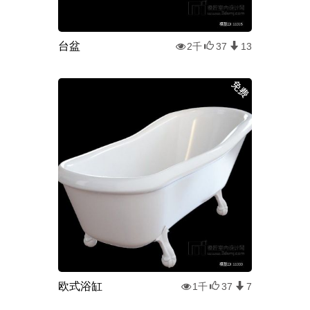
台盆
2千
37
13
欧式浴缸
1千
37
7