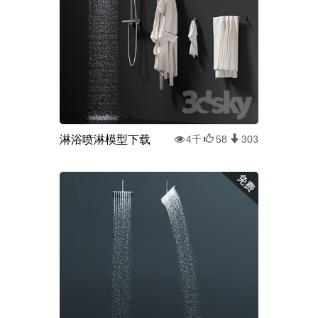
淋浴喷淋模型下载
4千
58
303