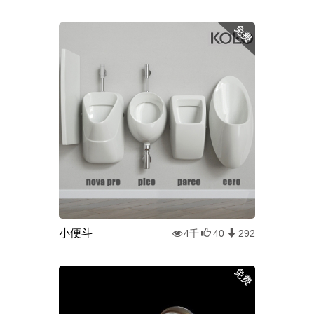
小便斗
4千
40
292