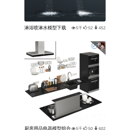
淋浴喷淋水模型下载
5千
52
452
厨房用品电器模型组合
5千
50
602