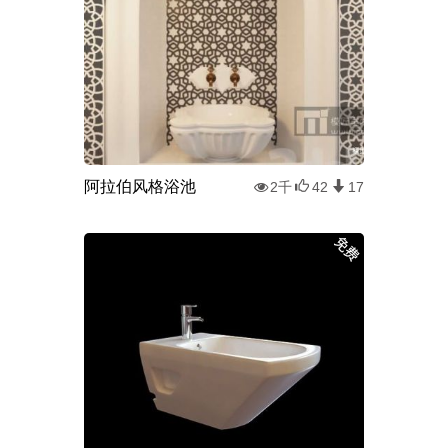
阿拉伯风格浴池
2千
42
17