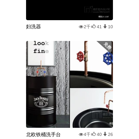
妇洗器
2千
41
10
北欧铁桶洗手台
4千
40
26