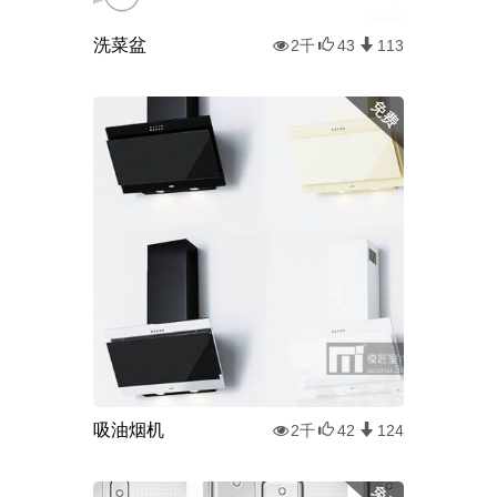
洗菜盆
2千
43
113
吸油烟机
2千
42
124