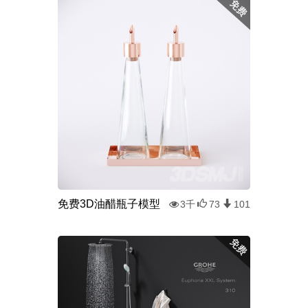
免费3D油醋瓶子模型
3千
73
101