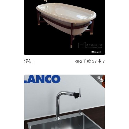
浴缸
2千
37
7