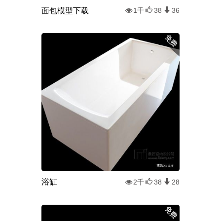
面包模型下载
1千
38
36
浴缸
2千
38
28