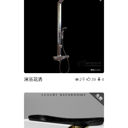
淋浴花洒
2千
39
4