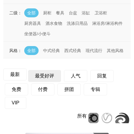
二级：
全部
厨柜
餐具
台盆
浴缸
卫浴柜
厨房器具
酒水食物
洗涤日用品
淋浴房/淋浴构件
坐便器/小便斗
风格：
全部
中式经典
西式经典
现代流行
其他风格
最新
最受好评
人气
回复
免费
付费
拼团
专辑
VIP
所有