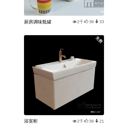
厨房调味瓶罐
2千
38
33
浴室柜
2千
38
21