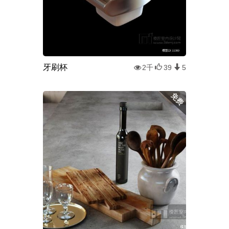
牙刷杯
2千
39
5