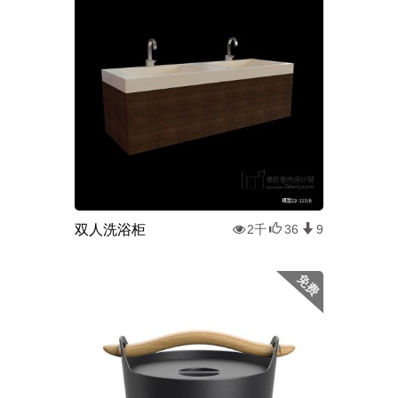
双人洗浴柜
2千
36
9