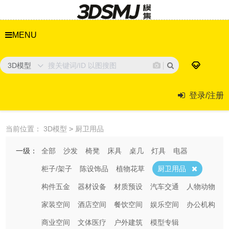
MENU
3D模型
登录/注册
当前位置：
3D模型
>
厨卫用品
一级：
全部
沙发
椅凳
床具
桌几
灯具
电器
柜子/架子
陈设饰品
植物花草
厨卫用品
构件五金
器材设备
材质预设
汽车交通
人物动物
家装空间
酒店空间
餐饮空间
娱乐空间
办公机构
商业空间
文体医疗
户外建筑
模型专辑