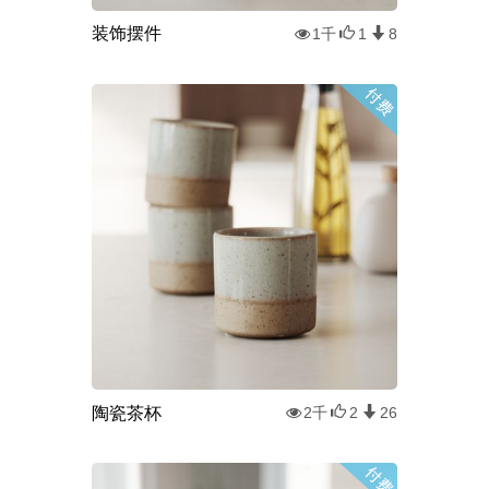
装饰摆件
1千
1
8
陶瓷茶杯
2千
2
26