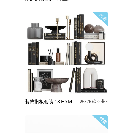
装饰搁板套装 18 H&M
875
0
4