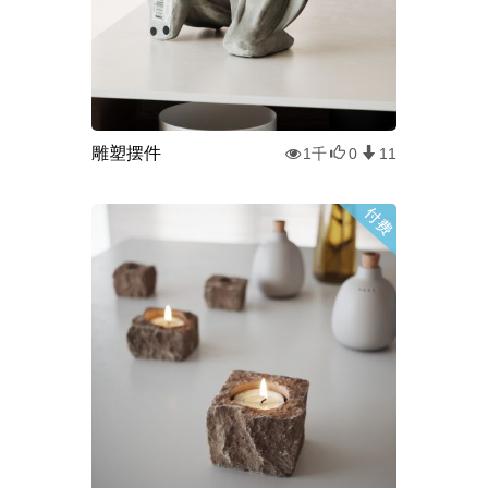
雕塑摆件
1千
0
11