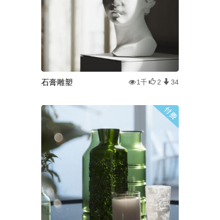
石膏雕塑
1千
2
34