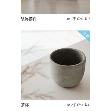
装饰摆件
1千
0
7
茶杯
2千
1
6