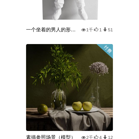
一个坐着的男人的形象 by TheMobWife
1千
1
51
素描参照场景（模型）
2千
4
12