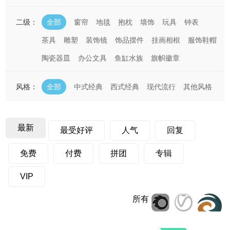
二级：
全部
窗帘
地毯
抱枕
墙饰
玩具
钟表
茶具
雕塑
装饰镜
饰品摆件
挂画相框
服饰鞋帽
陶瓷器皿
办公文具
鱼缸水族
旗帜徽章
风格：
全部
中式经典
西式经典
现代流行
其他风格
最新
最受好评
人气
回复
免费
付费
拼团
专辑
VIP
所有