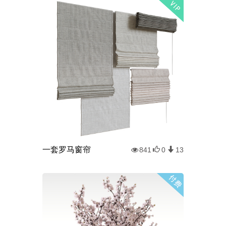
一套罗马窗帘
841
0
13