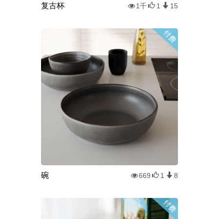
复古杯
1千
1
15
碗
669
1
8