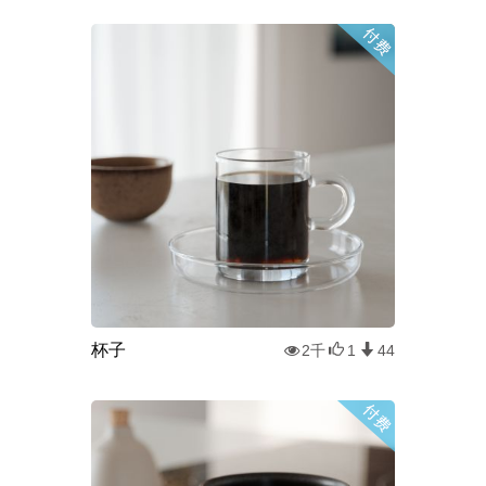
杯子
2千
1
44