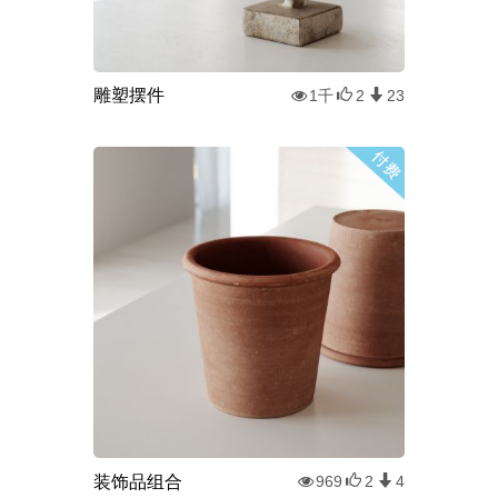
雕塑摆件
1千
2
23
装饰品组合
969
2
4