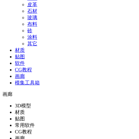
皮革
石材
玻璃
布料
砖
涂料
其它
材质
贴图
软件
CG教程
画廊
模集工具箱
画廊
3D模型
材质
贴图
常用软件
CG教程
画廊