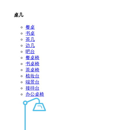
桌几
餐桌
书桌
茶几
边几
吧台
餐桌椅
书桌椅
茶桌椅
梳妆台
端景台
接待台
办公桌椅