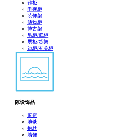
鞋柜
电视柜
装饰架
储物柜
博古架
吊柜/壁柜
展柜/货架
边柜/玄关柜
陈设饰品
窗帘
地毯
抱枕
墙饰