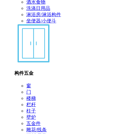
酒水食物
洗涤日用品
淋浴房/淋浴构件
坐便器/小便斗
构件五金
窗
门
楼梯
栏杆
柱子
壁炉
五金件
雕花/线条