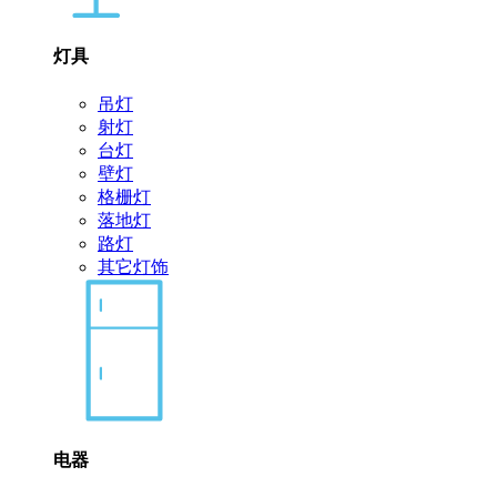
灯具
吊灯
射灯
台灯
壁灯
格栅灯
落地灯
路灯
其它灯饰
电器