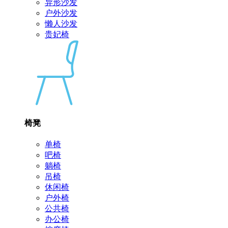
异形沙发
户外沙发
懒人沙发
贵妃椅
椅凳
单椅
吧椅
躺椅
吊椅
休闲椅
户外椅
公共椅
办公椅