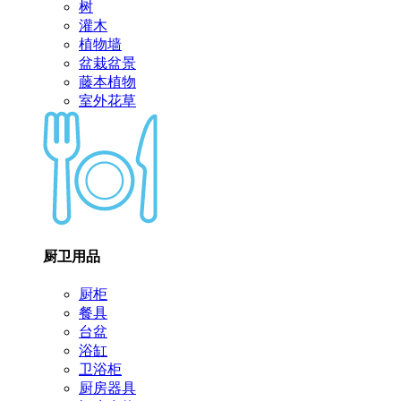
树
灌木
植物墙
盆栽盆景
藤本植物
室外花草
厨卫用品
厨柜
餐具
台盆
浴缸
卫浴柜
厨房器具