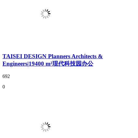
TAISEI DESIGN Planners Architects &
Engineers|19400 m²现代科技园办公
692
0