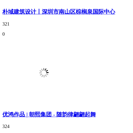
朴域建筑设计丨深圳市南山区棕榈泉国际中心
321
0
优鸿作品 | 朝熙集团 - 随韵律翩翩起舞
324