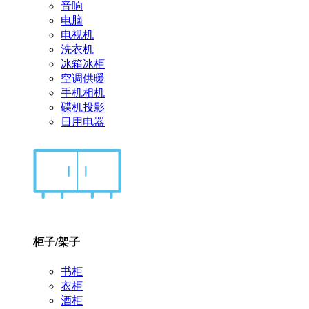
音响
电脑
电视机
洗衣机
冰箱冰柜
空调供暖
手机相机
碟机投影
日用电器
柜子/架子
书柜
衣柜
酒柜