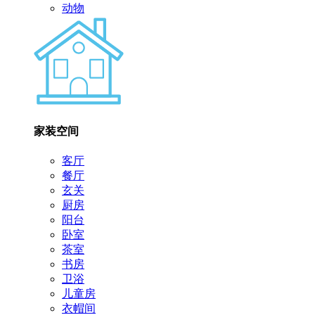
动物
家装空间
客厅
餐厅
玄关
厨房
阳台
卧室
茶室
书房
卫浴
儿童房
衣帽间