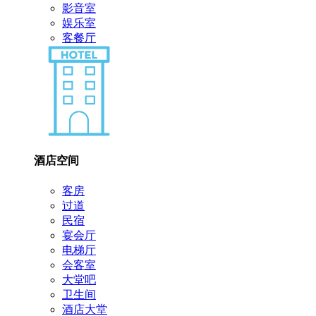
影音室
娱乐室
客餐厅
酒店空间
客房
过道
民宿
宴会厅
电梯厅
会客室
大堂吧
卫生间
酒店大堂