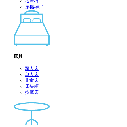
按摩椅
床榻/凳子
床具
双人床
单人床
儿童床
床头柜
按摩床