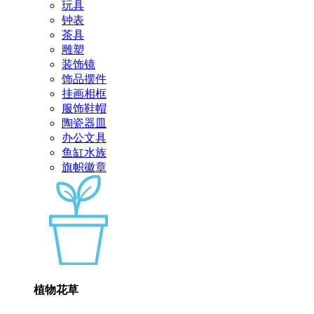
玩具
钟表
茶具
雕塑
装饰镜
饰品摆件
挂画相框
服饰鞋帽
陶瓷器皿
办公文具
鱼缸水族
旗帜徽章
植物花草